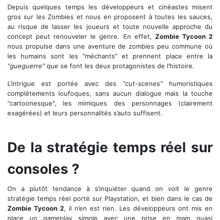
Depuis quelques temps les développeurs et cinéastes misent
gros sur les Zombies et nous en proposent à toutes les sauces,
au risque de lasser les joueurs et toute nouvelle approche du
concept peut renouveler le genre. En effet,
Zombie Tycoon 2
nous propulse dans une aventure de zombies peu commune où
les humains sont les "méchants" et prennent place entre la
"gueguerre"
que se font les deux protagonistes de l’histoire.
L’intrigue est portée avec des
"cut-scenes"
humoristiques
complètements loufoques, sans aucun dialogue mais la touche
"cartoonesque", les mimiques des personnages (clairement
exagérées) et leurs personnalités s’auto suffisent.
... et son traitre d'assistant Orville Tycoon
De la stratégie temps réel sur
consoles ?
On a plutôt tendance à s’inquiéter quand on voit le genre
stratégie temps réel porté sur Playstation, et bien dans le cas de
Zombie Tycoon 2
, il n’en est rien. Les développeurs ont mis en
place un gameplay simple avec une prise en main quasi