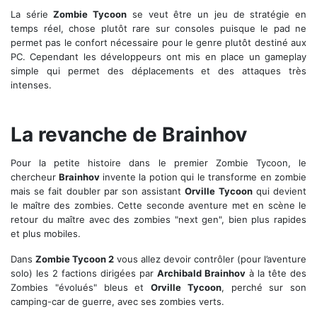
La série
Zombie Tycoon
se veut être un jeu de stratégie en
temps réel, chose plutôt rare sur consoles puisque le pad ne
permet pas le confort nécessaire pour le genre plutôt destiné aux
PC. Cependant les développeurs ont mis en place un gameplay
simple qui permet des déplacements et des attaques très
intenses.
Le savant-fou Archibald Brainhov en action
La revanche de Brainhov
Pour la petite histoire dans le premier Zombie Tycoon, le
chercheur
Brainhov
invente la potion qui le transforme en zombie
mais se fait doubler par son assistant
Orville Tycoon
qui devient
le maître des zombies. Cette seconde aventure met en scène le
retour du maître avec des zombies "next gen", bien plus rapides
et plus mobiles.
Dans
Zombie Tycoon 2
vous allez devoir contrôler (pour l’aventure
solo) les 2 factions dirigées par
Archibald Brainhov
à la tête des
Zombies "évolués" bleus et
Orville Tycoon
, perché sur son
camping-car de guerre, avec ses zombies verts.