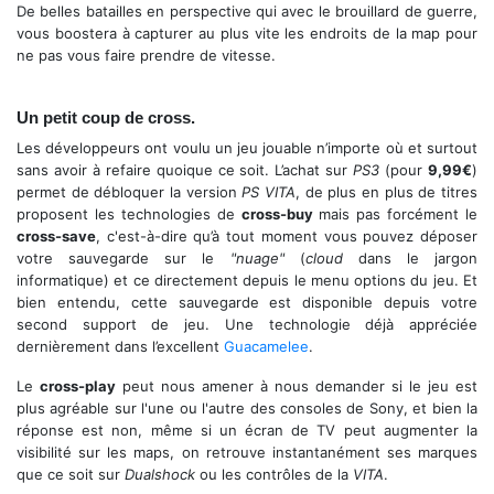
De belles batailles en perspective qui avec le brouillard de guerre,
vous boostera à capturer au plus vite les endroits de la map pour
ne pas vous faire prendre de vitesse.
Tu as de beaux yeux petit zombie.
Un petit coup de cross.
Les développeurs ont voulu un jeu jouable n’importe où et surtout
sans avoir à refaire quoique ce soit. L’achat sur
PS3
(pour
9,99€
)
permet de débloquer la version
PS VITA
, de plus en plus de titres
proposent les technologies de
cross-buy
mais pas forcément le
cross-save
, c'est-à-dire qu’à tout moment vous pouvez déposer
votre sauvegarde sur le
"nuage"
(
cloud
dans le jargon
informatique) et ce directement depuis le menu options du jeu. Et
bien entendu, cette sauvegarde est disponible depuis votre
second support de jeu. Une technologie déjà appréciée
dernièrement dans l’excellent
Guacamelee
.
Le
cross-play
peut nous amener à nous demander si le jeu est
plus agréable sur l'une ou l'autre des consoles de Sony, et bien la
réponse est non, même si un écran de TV peut augmenter la
visibilité sur les maps, on retrouve instantanément ses marques
que ce soit sur
Dualshock
ou les contrôles de la
VITA
.