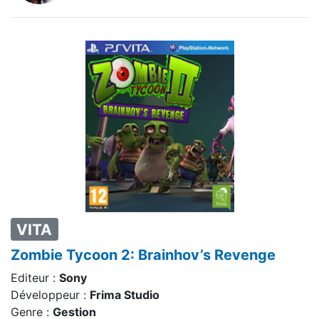
VITA
Zombie Tycoon 2: Brainhov’s Revenge
Editeur :
Sony
Développeur :
Frima Studio
Genre :
Gestion