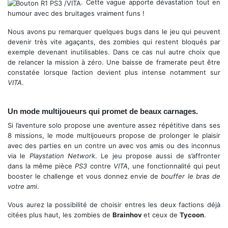
. Cette vague apporte dévastation tout en
humour avec des bruitages vraiment funs !
Nous avons pu remarquer quelques bugs dans le jeu qui peuvent
devenir très vite agaçants, des zombies qui restent bloqués par
exemple devenant inutilisables. Dans ce cas nul autre choix que
de relancer la mission à zéro. Une baisse de framerate peut être
constatée lorsque l’action devient plus intense notamment sur
VITA
.
Un bestiaire très loufoque !
Un mode multijoueurs qui promet de beaux carnages.
Si l’aventure solo propose une aventure assez répétitive dans ses
8 missions, le mode multijoueurs propose de prolonger le plaisir
avec des parties en un contre un avec vos amis ou des inconnus
via le
Playstation Network
. Le jeu propose aussi de s’affronter
dans la même pièce
PS3
contre
VITA
, une fonctionnalité qui peut
booster le challenge et vous donnez envie de
bouffer le bras de
votre ami
.
Vous aurez la possibilité de choisir entres les deux factions déjà
citées plus haut, les zombies de
Brainhov
et ceux de
Tycoon
.