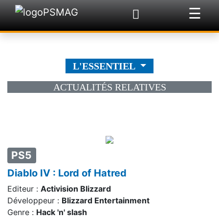
☰
×
L'ESSENTIEL
ACTUALITÉS RELATIVES
PS5
Diablo IV : Lord of Hatred
Editeur :
Activision Blizzard
Développeur :
Blizzard Entertainment
Genre :
Hack 'n' slash