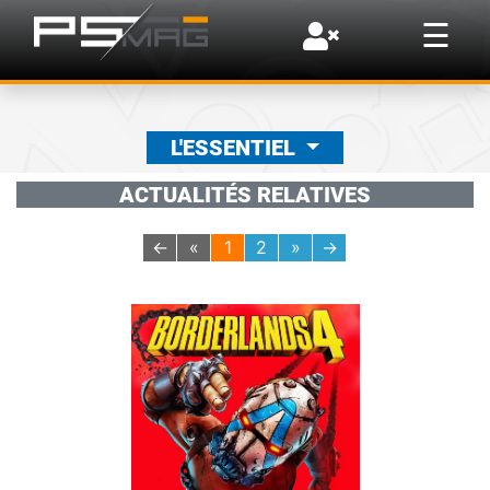
×
☰
L'ESSENTIEL
ACTUALITÉS RELATIVES
←
«
1
2
»
→