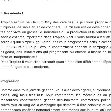
Bienvenue au paradis
El Presidente !
Tropico
est un peu le
Sim City
des caraïbes, le jeu vous propose de
turquoise, de sable fin et de cocotiers. La mission est de développer 
fait bon vivre ou grosse île industrielle où la production et la rentabi
sociale est très importante dans
Tropico 5
car il vous faudra aussi at
serez « qu’un simple » gouverneur et vous progresserez dans la camp
EL PRESIDENTE !
Le jeu évolue constamment pendant la campagne qu
dirigeant, des installations qui progressent ou encore la masse de bou
forte et indépendante !
Dans
Tropico 5
vous allez parcourir quatre ères bien différentes : l’épo
et l’après guerre plus moderne.
Bâtissez votre empire
Progression
Comme dans tous jeux de gestion, vous allez devoir gérer, surprenant n
assez long mais très utile pour comprendre les mécaniques du j
ressources, constructions, gestion des habitants, commerces, polit
suivra tout au long de la campagne qui démarre à l’ère coloniale et v
personnages confient ponctuellement des tâches aux joueurs qu’il pe