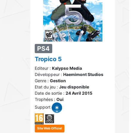
PS4
Tropico 5
Editeur :
Kalypso Media
Développeur :
Haemimont Studios
Genre :
Gestion
Etat du jeu :
Jeu disponible
Date de sortie :
24 Avril 2015
Trophées :
Oui
Support
Site Web Officiel