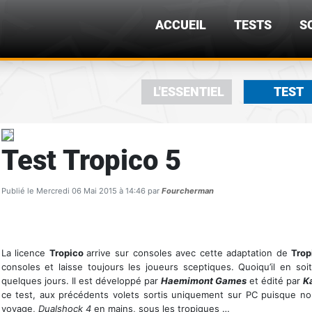
ACCUEIL
TESTS
S
L'ESSENTIEL
TEST
Test Tropico 5
Publié le Mercredi 06 Mai 2015 à 14:46 par
Fourcherman
La licence
Tropico
arrive sur consoles avec cette adaptation de
Trop
consoles et laisse toujours les joueurs sceptiques. Quoiqu’il en soi
quelques jours. Il est développé par
Haemimont Games
et édité par
K
ce test, aux précédents volets sortis uniquement sur PC puisque 
voyage,
Dualshock 4
en mains, sous les tropiques …