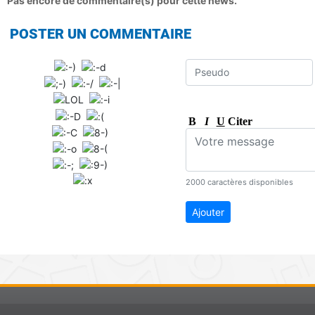
Pas encore de commentaire(s) pour cette news.
POSTER UN COMMENTAIRE
B
I
U
Citer
2000 caractères disponibles
Ajouter