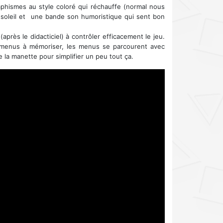
aphismes au style coloré qui réchauffe (normal nous
soleil et une bande son humoristique qui sent bon
près le didacticiel) à contrôler efficacement le jeu.
/menus à mémoriser, les menus se parcourent avec
e la manette pour simplifier un peu tout ça.