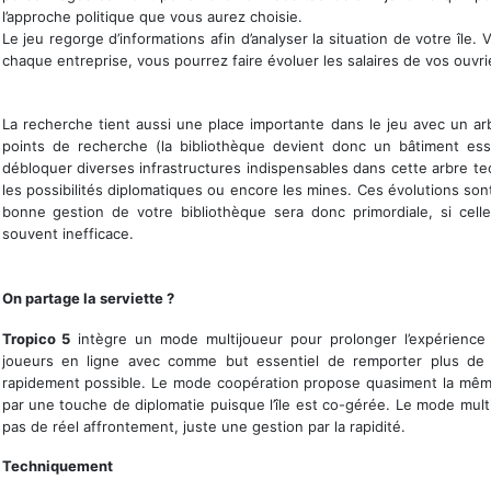
l’approche politique que vous aurez choisie.
Le jeu regorge d’informations afin d’analyser la situation de votre îl
chaque entreprise, vous pourrez faire évoluer les salaires de vos ouvrie
La recherche tient aussi une place importante dans le jeu avec un a
points de recherche (la bibliothèque devient donc un bâtiment ess
débloquer diverses infrastructures indispensables dans cette arbre t
les possibilités diplomatiques ou encore les mines. Ces évolutions s
bonne gestion de votre bibliothèque sera donc primordiale, si cell
souvent inefficace.
Tropico 5 est très réussi graphiquement
On partage la serviette ?
Tropico 5
intègre un mode multijoueur pour prolonger l’expérience
joueurs en ligne avec comme but essentiel de remporter plus de po
rapidement possible. Le mode coopération propose quasiment la même 
par une touche de diplomatie puisque l’île est co-gérée. Le mode multij
pas de réel affrontement, juste une gestion par la rapidité.
Techniquement