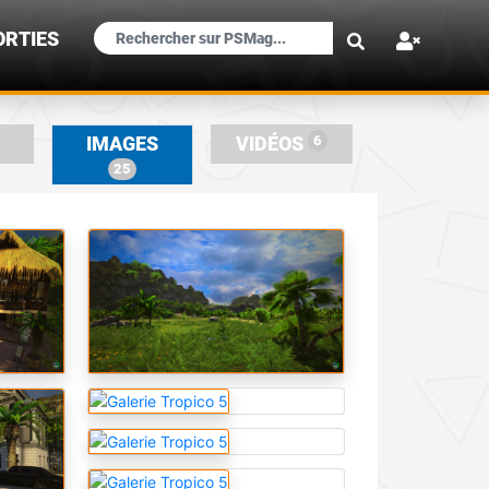
×
ORTIES
6
IMAGES
VIDÉOS
25