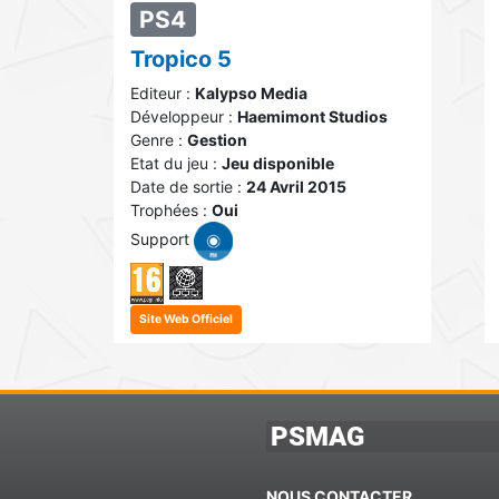
PS4
Tropico 5
Editeur :
Kalypso Media
Développeur :
Haemimont Studios
Genre :
Gestion
Etat du jeu :
Jeu disponible
Date de sortie :
24 Avril 2015
Trophées :
Oui
Support
Site Web Officiel
PSMAG
NOUS CONTACTER