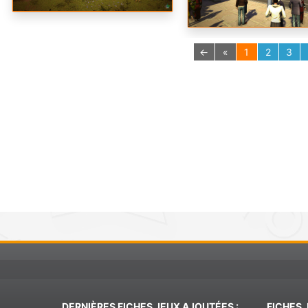
←
«
1
2
3
DERNIÈRES FICHES JEUX AJOUTÉES :
FICHES 