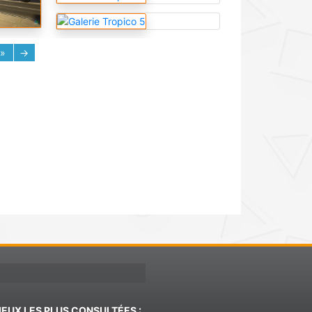
»
→
JEUX LES PLUS CONSULTÉES :