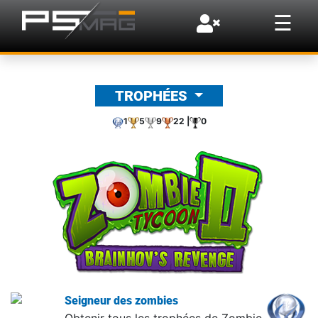
×
☰
TROPHÉES
1
5
9
22 |
0
Seigneur des zombies