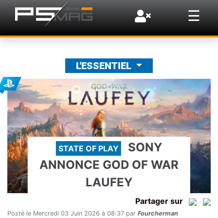
×
☰
L'ESSENTIEL
SONY
STATE OF PLAY
ANNONCE GOD OF WAR
LAUFEY
Partager sur
Posté le Mercredi 03 Juin 2026 à 08:37 par
Fourcherman