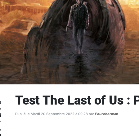
Test The Last of Us : 
e
e
Publié le Mardi 20 Septembre 2022 à 09:28 par
Fourcherman
i
r
,
n