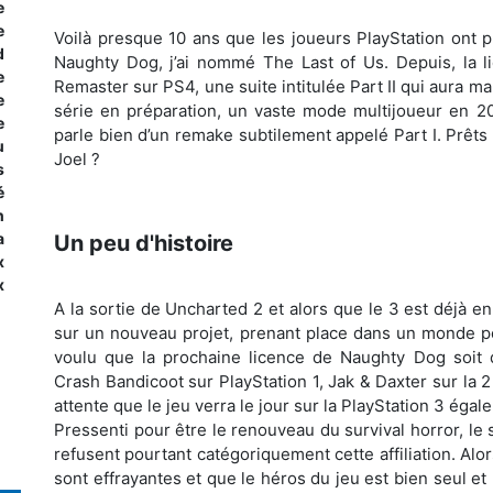
e
e
Voilà presque 10 ans que les joueurs PlayStation ont
d
Naughty Dog, j’ai nommé The Last of Us. Depuis, la 
e
Remaster sur PS4, une suite intitulée Part II qui aura 
e
série en préparation, un vaste mode multijoueur en 2
e
parle bien d’un remake subtilement appelé Part I. Prêts à
u
Joel ?
s
é
n
a
Un peu d'histoire
x
x
A la sortie de Uncharted 2 et alors que le 3 est déjà e
sur un nouveau projet, prenant place dans un monde pos
voulu que la prochaine licence de Naughty Dog soit
Crash Bandicoot sur PlayStation 1, Jak & Daxter sur la 2
attente que le jeu verra le jour sur la PlayStation 3 égal
Pressenti pour être le renouveau du survival horror, le 
refusent pourtant catégoriquement cette affiliation. Al
sont effrayantes et que le héros du jeu est bien seul et