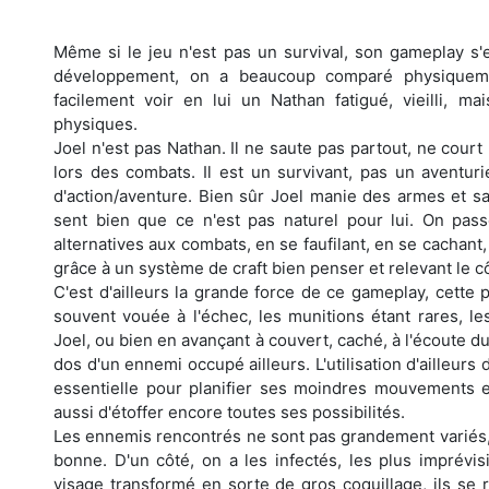
Même si le jeu n'est pas un survival, son gameplay 
développement, on a beaucoup comparé physiquemen
facilement voir en lui un Nathan fatigué, vieilli, 
physiques.
Joel n'est pas Nathan. Il ne saute pas partout, ne court
lors des combats. Il est un survivant, pas un aventuri
d'action/aventure. Bien sûr Joel manie des armes et sa
sent bien que ce n'est pas naturel pour lui. On pas
alternatives aux combats, en se faufilant, en se cachant
grâce à un système de craft bien penser et relevant le cô
C'est d'ailleurs la grande force de ce gameplay, cette p
souvent vouée à l'échec, les munitions étant rares, le
Joel, ou bien en avançant à couvert, caché, à l'écoute du
dos d'un ennemi occupé ailleurs. L'utilisation d'ailleurs
essentielle pour planifier ses moindres mouvements
aussi d'étoffer encore toutes ses possibilités.
Les ennemis rencontrés ne sont pas grandement variés, ma
bonne. D'un côté, on a les infectés, les plus imprévis
visage transformé en sorte de gros coquillage, ils s