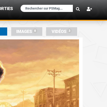
×
ORTIES
8
3
IMAGES
VIDÉOS