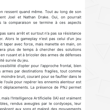
s'en ressent quand même. Tout au long de son
t Joel et Nathan Drake. Oui, on pourrait
mais la comparaison se termine à ces aspects
 pas sans arrêt et surtout n'a pas sa résistance
er. Alors le gameplay n'est pas celui d'un jeu
it taper avec force, mais manette en main, on
sera plus de temps à chercher des solutions
, en rusant et à bricoler des armes de défenses
té survie du jeu.
ossibilité d'opter pour l'approche frontal, bien
s armes par destinations fragiles, tout comme
 moindre bruit, courant pour se faufiler dans le
 de l'ouïe pour repérer les ennemis alentour est
 et déplacements. La présence de PNJ permet
is l'Intelligence Artificielle (IA) est vraiment
ibles, rendus aveugles par le cordyceps, leur
e repèrent aux sons et malgré des mouvements