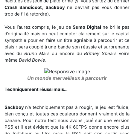
habitués des jeux de plateforme (si vous sortez du dernier
Crash Bandicoot
,
Sackboy
ne devrait pas vous donner
trop de fil à retordre).
Vous l’aurez compris, le jeu de
Sumo Digital
ne brille pas
d’originalité mais on peut compter clairement sur le capital
sympathie pour en faire un titre agréable à parcourir et ce
plaisir sera couplé à une bande son réussie et surprenante
avec du
Bruno Mars
ou encore du
Britney Spears
voire
même
David Bowie
.
Un monde merveilleux à parcourir
Techniquement réussi mais…
Sackboy
n’a techniquement pas à rougir, le jeu est fluide,
bien conçu et toutes ces couleurs donnent vraiment de la
banane. Pour notre test nous avons joué sur une version
PS5 et il est évident que la 4K 60FPS donne encore plus
de fraîcheur au titre mais la PS4 doit s’en sortir sans