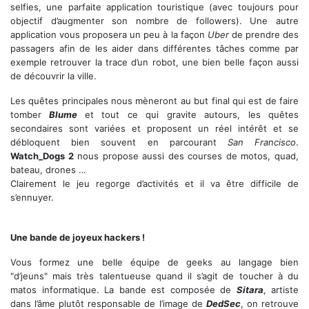
selfies, une parfaite application touristique (avec toujours pour
objectif d’augmenter son nombre de followers). Une autre
application vous proposera un peu à la façon
Uber
de prendre des
passagers afin de les aider dans différentes tâches comme par
exemple retrouver la trace d’un robot, une bien belle façon aussi
de découvrir la ville.
Les quêtes principales nous mèneront au but final qui est de faire
tomber
Blume
et tout ce qui gravite autours, les quêtes
secondaires sont variées et proposent un réel intérêt et se
débloquent bien souvent en parcourant
San Francisco
.
Watch_Dogs 2
nous propose aussi des courses de motos, quad,
bateau, drones …
Clairement le jeu regorge d’activités et il va être difficile de
s’ennuyer.
Jamais sortir sans son équipement de hacker
Une bande de joyeux hackers !
Vous formez une belle équipe de geeks au langage bien
"d’jeuns" mais très talentueuse quand il s’agit de toucher à du
matos informatique. La bande est composée de
Sitara
, artiste
dans l’âme plutôt responsable de l’image de
DedSec
, on retrouve