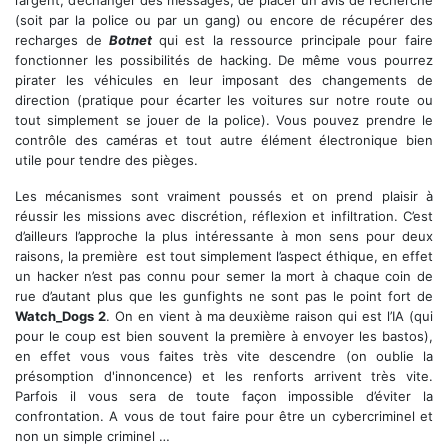
l’argent, d’échanger des messages, de placer un avis de recherche
(soit par la police ou par un gang) ou encore de récupérer des
recharges de
Botnet
qui est la ressource principale pour faire
fonctionner les possibilités de hacking. De même vous pourrez
pirater les véhicules en leur imposant des changements de
direction (pratique pour écarter les voitures sur notre route ou
tout simplement se jouer de la police). Vous pouvez prendre le
contrôle des caméras et tout autre élément électronique bien
utile pour tendre des pièges.
Les mécanismes sont vraiment poussés et on prend plaisir à
réussir les missions avec discrétion, réflexion et infiltration. C’est
d’ailleurs l’approche la plus intéressante à mon sens pour deux
raisons, la première est tout simplement l’aspect éthique, en effet
un hacker n’est pas connu pour semer la mort à chaque coin de
rue d’autant plus que les gunfights ne sont pas le point fort de
Watch_Dogs 2
. On en vient à ma deuxième raison qui est l’IA (qui
pour le coup est bien souvent la première à envoyer les bastos),
en effet vous vous faites très vite descendre (on oublie la
présomption d'innoncence) et les renforts arrivent très vite.
Parfois il vous sera de toute façon impossible d’éviter la
confrontation. A vous de tout faire pour être un cybercriminel et
non un simple criminel …