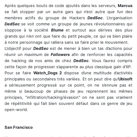
Après quelques bouts de code ajoutés dans les serveurs,
Marcus
se fait stopper par un autre gars qui n’est autre que l’un des
membres actifs du groupe de Hackers
DedSec
. L’organisation
DedSec
se voit comme un groupe de jeunes révolutionnaires qui
s’oppose à la société
Blume
et surtout aux dérives des plus
grands qui n’en ont que faire du petit peuple, ce qui va bien plaire
à notre personnage qui ralliera sans se faire prier le mouvement.
L’objectif pour
DedSec
est de mener à bien un tas d’actions pour
réunir un maximum de
Followers
afin de renforcer les capacités
de hacking de nos amis de chez
DedSec
. Vous l’aurez compris
cette façon de progresser s’apparente au plus classique gain d’XP.
Pour se faire
Watch_Dogs 2
dispose d’une multitude d’activités
principales ou secondaires très variées. Et on peut dire qu’
Ubisoft
a sérieusement progressé sur ce point, on ne s’ennuie pas et
même si beaucoup de phases de jeu reprennent les mêmes
principes, "infiltration/hacking/évasion" on ne sent pas vraiment
de répétitivité qui fait bien souvent défaut dans ce genre de jeu
open-world.
Marcus aura beaucoup à faire
San Francisco