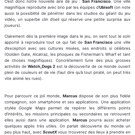
C’est donc notre nouvelle aire de jeu :
San Francisco
. Une ville
magnifique reproduite avec brio par les équipes d’
Ubisoft
(on note
aussi la possibilité de pénétrer dans les studios du géant du jeu
vidéo, un superbe clin d’oeil qui réserve une petite surprise aux
joueurs).
Clairement dès la première image dans le jeu, on sent tout le soin
apporté à reproduire tout ce qui fait de
San Francisco
une ville
d’exception avec ses cultures mixées, ses endroits si célèbres
(Golden Gate, Alcatraz, les phoques de Fisherman's Wharf et tant
de choses magnifiques). Concrètement l’une des plus grosses
activités de
Watch_Dogs 2
est la découverte de ce monde ouvert
plein de couleurs et de vie (faut dire qu’à tout piraté, on peut très
vite animé les rues).
Pour parcourir ce joli monde,
Marcus
dispose de son plus fidèle
compagnon, son smartphone et ses applications. Une application
stylée
Google Maps
permet de repérer les différents points
d’intérêts, les missions principales ou secondaires se retrouvent
elles aussi dans une application.
Marcus
pourra aussi acheter
quelques applis très utiles. On parlait découverte du monde un
peu plus haut, avec
ScoutX
vous trouverez des lieux à prendre en