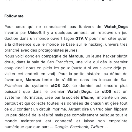
Une magnifique aire de jeu
Follow me
Pour ceux qui ne connaissent pas l’univers de
Watch_Dogs
inventé par
Ubisoft
il y a quelques années, on retrouve un jeu
d’action dans un monde ouvert façon
GTA V
pour n’en citer qu’un
à la différence que le monde se base sur le hacking, univers très
branché avec des protagonistes jeunes.
Nous voici donc en compagnie de
Marcus
, un jeune hacker plutôt
doué, dans la baie de
San Francisco
, une ville qui dès le premier
coup d’oeil nous en plein les yeux (surtout si vous avez déjà pu
visiter cet endroit en vrai). Pour la petite histoire, au début de
l’aventure,
Marcus
tente de s’infiltrer dans les locaux de
San
Francisco
du système
ctOS 2.0
, ce dernier est encore plus
puissant que dans le premier
Watch_Dogs
. Le
ctOS
est un
système informatisé, créé par la société
Blume
, implanté un peu
partout et qui collecte toutes les données de chacun et gère tout
ce qui contient un circuit imprimé. Autant dire un truc bien flippant
un peu décalé de la réalité mais pas complètement puisque tout le
monde maintenant est connecté et laisse son empreinte
numérique quelque part …
Google, Facebook, Twitter
…