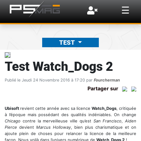
×
☰
TEST
Test Watch_Dogs 2
Publié le Jeudi 24 Novembre 2016 à 17:20 par
Fourcherman
Partager sur
Ubisoft
revient cette année avec sa licence
Watch_Dogs
, critiquée
à l’époque mais possédant des qualités indéniables. On change
Chicago
contre la merveilleuse ville qu’est
San Francisco
,
Aiden
Pierce
devient
Marcus Holloway
, bien plus charismatique et on
ajoute plein de choses pour relancer la licence de la meilleure
façon. Nous voilà dans l’univers numérique de
Watch_Dogs 2
!