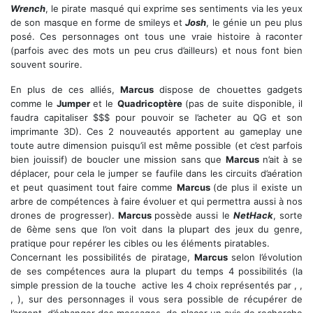
Wrench
, le pirate masqué qui exprime ses sentiments via les yeux
de son masque en forme de smileys et
Josh
, le génie un peu plus
posé. Ces personnages ont tous une vraie histoire à raconter
(parfois avec des mots un peu crus d’ailleurs) et nous font bien
souvent sourire.
En plus de ces alliés,
Marcus
dispose de chouettes gadgets
comme le
Jumper
et le
Quadricoptère
(pas de suite disponible, il
faudra capitaliser $$$ pour pouvoir se l’acheter au QG et son
imprimante 3D). Ces 2 nouveautés apportent au gameplay une
toute autre dimension puisqu’il est même possible (et c’est parfois
bien jouissif) de boucler une mission sans que
Marcus
n’ait à se
déplacer, pour cela le jumper se faufile dans les circuits d’aération
et peut quasiment tout faire comme
Marcus
(de plus il existe un
arbre de compétences à faire évoluer et qui permettra aussi à nos
drones de progresser).
Marcus
possède aussi le
NetHack
, sorte
de 6ème sens que l’on voit dans la plupart des jeux du genre,
pratique pour repérer les cibles ou les éléments piratables.
Concernant les possibilités de piratage,
Marcus
selon l’évolution
de ses compétences aura la plupart du temps 4 possibilités (la
simple pression de la touche
active les 4 choix représentés par
,
,
,
), sur des personnages il vous sera possible de récupérer de