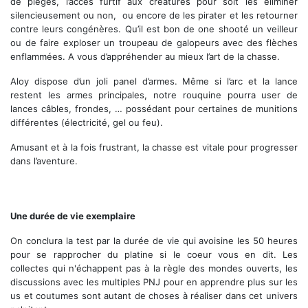
de pièges, l’accès furtif aux créatures pour soit les éliminer
silencieusement ou non, ou encore de les pirater et les retourner
contre leurs congénères. Qu’il est bon de one shooté un veilleur
ou de faire exploser un troupeau de galopeurs avec des flèches
enflammées. A vous d’appréhender au mieux l’art de la chasse.
Aloy dispose d’un joli panel d’armes. Même si l’arc et la lance
restent les armes principales, notre rouquine pourra user de
lances câbles, frondes, … possédant pour certaines de munitions
différentes (électricité, gel ou feu).
Amusant et à la fois frustrant, la chasse est vitale pour progresser
dans l’aventure.
Une petite embuscade, le problème un dent de scie m'a peut être
contourné !
Une durée de vie exemplaire
On conclura la test par la durée de vie qui avoisine les 50 heures
pour se rapprocher du platine si le coeur vous en dit. Les
collectes qui n'échappent pas à la règle des mondes ouverts, les
discussions avec les multiples PNJ pour en apprendre plus sur les
us et coutumes sont autant de choses à réaliser dans cet univers