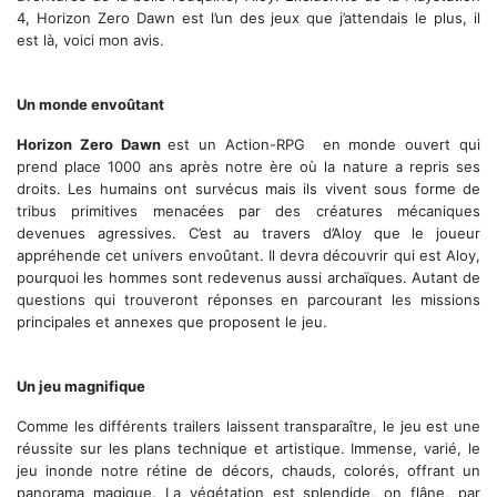
4, Horizon Zero Dawn est l’un des jeux que j’attendais le plus, il
est là, voici mon avis.
Voilà à quoi ressemble le monde de Horizon Zero Dawn
Un monde envoûtant
Horizon Zero Dawn
est un Action-RPG en monde ouvert qui
prend place 1000 ans après notre ère où la nature a repris ses
droits. Les humains ont survécus mais ils vivent sous forme de
tribus primitives menacées par des créatures mécaniques
devenues agressives. C’est au travers d’Aloy que le joueur
appréhende cet univers envoûtant. Il devra découvrir qui est Aloy,
pourquoi les hommes sont redevenus aussi archaïques. Autant de
questions qui trouveront réponses en parcourant les missions
principales et annexes que proposent le jeu.
Un bon veilleur est un veilleur mort ou piraté
Un jeu magnifique
Comme les différents trailers laissent transparaître, le jeu est une
réussite sur les plans technique et artistique. Immense, varié, le
jeu inonde notre rétine de décors, chauds, colorés, offrant un
panorama magique. La végétation est splendide, on flâne, par