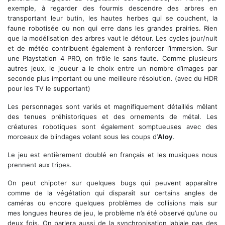
exemple, à regarder des fourmis descendre des arbres en
transportant leur butin, les hautes herbes qui se couchent, la
faune robotisée ou non qui erre dans les grandes prairies. Rien
que la modélisation des arbres vaut le détour. Les cycles jour/nuit
et de météo contribuent également à renforcer l’immersion. Sur
une Playstation 4 PRO, on frôle le sans faute. Comme plusieurs
autres jeux, le joueur a le choix entre un nombre d’images par
seconde plus important ou une meilleure résolution. (avec du HDR
pour les TV le supportant)
Les personnages sont variés et magnifiquement détaillés mêlant
des tenues préhistoriques et des ornements de métal. Les
créatures robotiques sont également somptueuses avec des
morceaux de blindages volant sous les coups d’
Aloy
.
Le jeu est entièrement doublé en français et les musiques nous
prennent aux tripes.
On peut chipoter sur quelques bugs qui peuvent apparaître
comme de la végétation qui disparaît sur certains angles de
caméras ou encore quelques problèmes de collisions mais sur
mes longues heures de jeu, le problème n’a été observé qu’une ou
deux fois. On parlera aussi de la synchronisation labiale pas des