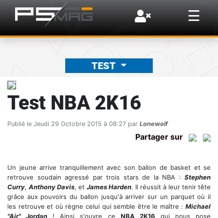
×
☰
TEST
Test NBA 2K16
Publié le Jeudi 29 Octobre 2015 à 08:27 par
Lonewolf
Partager sur
Un jeune arrive tranquillement avec son ballon de basket et se
retrouve soudain agressé par trois stars de la NBA :
Stephen
Curry
,
Anthony Davis
, et
James Harden
. Il réussit à leur tenir tête
grâce aux pouvoirs du ballon jusqu'à arriver sur un parquet où il
les retrouve et où règne celui qui semble être le maître :
Michael
"Air" Jordan
! Ainsi s'ouvre ce
NBA 2K16
qui nous pose