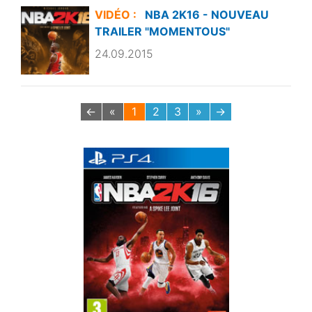
VIDÉO :
NBA 2K16 - NOUVEAU
TRAILER "MOMENTOUS"
24.09.2015
←
«
1
2
3
»
→