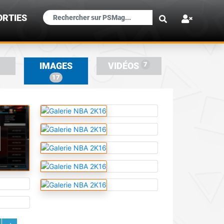
×
ORTIES
7
IMAGES
VIDÉOS
17