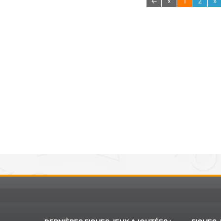
←
«
1
2
»