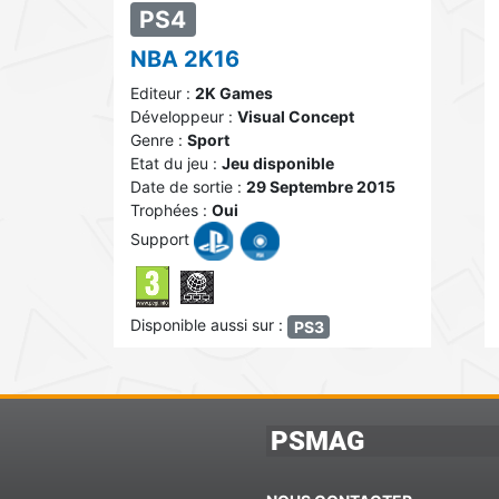
PS4
NBA 2K16
Editeur :
2K Games
Développeur :
Visual Concept
Genre :
Sport
Etat du jeu :
Jeu disponible
Date de sortie :
29 Septembre 2015
Trophées :
Oui
Support
Disponible aussi sur :
PS3
PSMAG