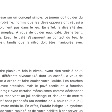
 base sur un concept simple. Le joueur doit guider du
 problème, hormis que les développeurs ont réussi à
olument pas dans le jeu. En effet, la diversité des
gameplay. A vous de guider eau, café, désherbant,
es. L’eau, le café s’évaporent au contact du feu, le
res), tandis que la nitro doit être manipulée avec
ire plusieurs fois le niveau avant d’en venir à bout.
es différents niveaux (48 dont un caché). A vous de
e à droite et faire couler votre liquide. Les touches
ec précision, mais le pavé tactile et la fonction
interagir avec certains mécanismes comme déclencher
 réservent un joli challenge et risquent de mettre
ns"
sont proposés (au nombre de 4 pour tout le jeu)
 votre médaille. En effet,
Puddle
intègre un système
 de votre rapidité et de votre habilité à conserver un