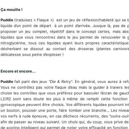
Mener votre liquide jusqu'au bout
Ça mouille !
Puddle
(traduisez « Flaque ») est un jeu de réflexion/habileté qui se
liquide d’un point de départ à un point d’arrivée. Jusque là, pas de
proposer un jeu complet, répétitif dans le concept certes, mais abs
liquides que vous rencontrez dans le jeu permet de renouveler le 
nitroglycérine, tous ces liquides ayant leurs propres caractéristiqu
désherbant se dissout au contact des
droseras
(plantes carnivo
délicatesse sous peine d’exploser !
Un peu de désherbant
Encore et encore...
Puddle
fait parti des jeux
"Die & Retry"
. En général, vous aurez à refa
Vous ne contrôlez pas votre flaque d’eau mais la guider à travers l
choisir les contrôles que vous préférez pour basculer l’écran de gauch
L2/R2 sont sans doute les plus à même de remplir cette fonction av
gyroscopique peuvent être choisis. Vos différents liquides pourront 
un bouton, pousser une porte, faire tomber une branche… Les niveaux
vos nerfs à rude épreuve, en cas d’échecs récurrents, des
"ouins-oui
afin de passer au niveau suivant. Un choix qui, du coup, vous prive de
de scoring intelligent qui permet de noter votre efficacité en fonction