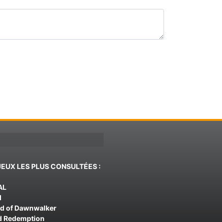
JEUX LES PLUS CONSULTÉES :
AL
d
od of Dawnwalker
d Redemption