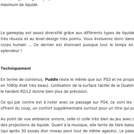
maximum de liquide.
Le gameplay est assez diversifié grâce aux différents types de liquid
très réussis et au level-design très pointu. Vous évoluerez donc dans 
corps humain … Ce dernier est étonnant puisque tout le temps en
splendeur !
Des niveaux surprenants
Techniquement
En terme de contenus,
Puddle
reste le même que sur PS3 et ne propos
en 1080p était très beau). L’utilisation de la surface tactile de la Duals
le tandem R2/L2 donne bien plus de précision.
Ce qui par contre est à noter avec ce passage sur PS4, ce sont les
offrent du coup, un confort supplémentaire surtout pour un titre qui po
Au point de vue ambiance sonore, celle-ci colle très bien au jeu avec 
des projections de liquide. Quant à la musique, elle tente de faire bai
(qui après 30 essais d’un niveau peut tout de même agacés). Le passag