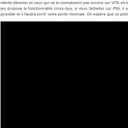
mérite d’exister et ceux qui ne le connaissent pas encore sur VITA et/o
jeu propose la fonctionnalité cross-buy, si vous l’achetez sur PS4, il s
possible et il faudra sortir votre porte-monnaie. On espère que ce poi