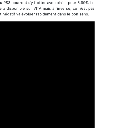
u PS3 pourront s’y frotter avec plaisir pour 6,99€. Le
era disponible sur VITA mais à l’inverse, ce n’est pas
nt négatif va évoluer rapidement dans le bon sens.