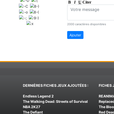
B
I
U
Citer
2000 caractères disponibles
Ajouter
DERNIÈRES FICHES JEUX AJOUTÉES :
FICHES 
Endless Legend 2
REANIM
The Walking Dead: Streets of Survival
Replace
NBA 2K27
The Blo
The Defiant
Red Dea