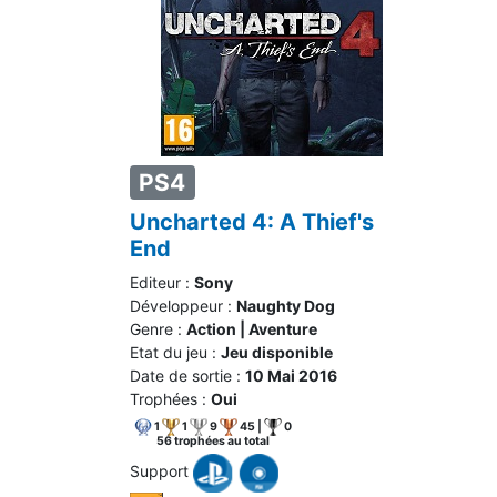
PS4
Uncharted 4: A Thief's
End
Editeur :
Sony
Développeur :
Naughty Dog
Genre :
Action | Aventure
Etat du jeu :
Jeu disponible
Date de sortie :
10 Mai 2016
Trophées :
Oui
1
1
9
45 |
0
56 trophées au total
Support