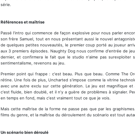
série.
Une vitrine technologique
Références et maîtrise
Passé l'intro qui commence de façon explosive pour nous parler enco
son frère Samuel, tout en nous présentant aussi le nouvel antagonist
de quelques petites nouveautés, le premier coup porté au joueur arriv
aux 3 premiers épisodes. Naughty Dog nous confirme d'entrée de jeu 
dernier, et confirmera le fait que le studio n'aime pas surexploiter 
sentimentalisme, revenons au jeu.
Premier point qui frappe : c'est beau. Plus que beau. Comme The Ord
rétine. Une fois de plus, Uncharted s'impose comme la vitrine techno
avec une autre exclu sur cette génération. Le jeu est magnifique et
c'est fluide, bien doublé, et il n'y a guère de problèmes à signaler. 
en temps en fond, mais c'est vraiment tout ce que je vois.
Mais cette maîtrise de la forme ne passe pas que par les graphismes
films du genre, et la maîtrise du déroulement du scénario est tout autan
Un fond qui suit
Un scénario bien déroulé