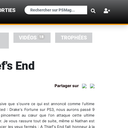
×
ORTIES
18
VIDÉOS
TROPHÉES
f's End
Partager sur
losive que s'ouvre ce qui est annoncé comme l'ultime
rted : Drake's Fortune sur PS3, nous aurons passé 9
 pincement au cœur que l'on attaque cette ultime
eur. Je vous rassure tout de suite, même si Nathan est
ncer les yeux fermés : A Thief's End fait honneur à la