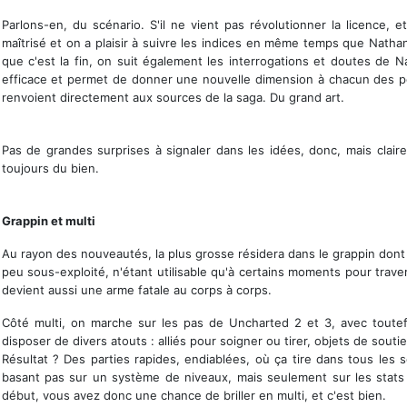
Parlons-en, du scénario. S'il ne vient pas révolutionner la licence,
maîtrisé et on a plaisir à suivre les indices en même temps que Nat
que c'est la fin, on suit également les interrogations et doutes de Na
efficace et permet de donner une nouvelle dimension à chacun des p
renvoient directement aux sources de la saga. Du grand art.
Pas de grandes surprises à signaler dans les idées, donc, mais clair
toujours du bien.
Un peu de neuf
Grappin et multi
Au rayon des nouveautés, la plus grosse résidera dans le grappin dont 
peu sous-exploité, n'étant utilisable qu'à certains moments pour traver
devient aussi une arme fatale au corps à corps.
Côté multi, on marche sur les pas de Uncharted 2 et 3, avec toutefo
disposer de divers atouts : alliés pour soigner ou tirer, objets de souti
Résultat ? Des parties rapides, endiablées, où ça tire dans tous les
basant pas sur un système de niveaux, mais seulement sur les stats 
début, vous avez donc une chance de briller en multi, et c'est bien.