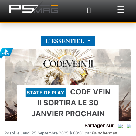
×
☰
L'ESSENTIEL
CODE VEIN
STATE OF PLAY
II SORTIRA LE 30
JANVIER PROCHAIN
Partager sur
Posté le Jeudi 25 Septembre 2025 à 08:01 par
Fourcherman