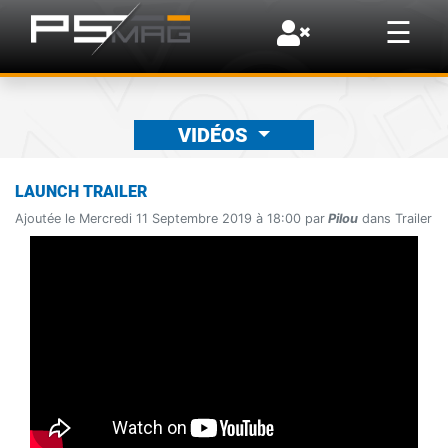
×
☰
VIDÉOS
LAUNCH TRAILER
Ajoutée le Mercredi 11 Septembre 2019 à 18:00 par
Pilou
dans Trailer