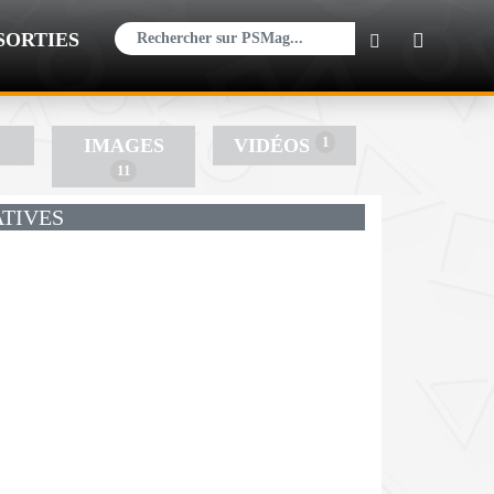
×
SORTIES
1
IMAGES
VIDÉOS
11
TIVES