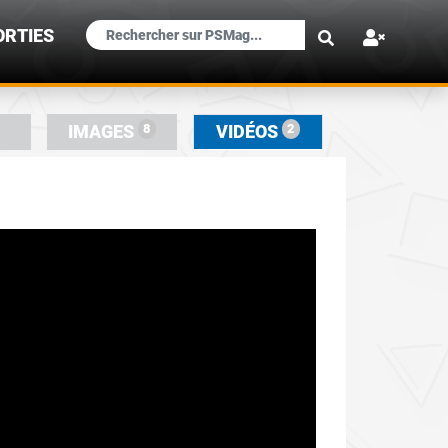
×
ORTIES
8
2
IMAGES
VIDÉOS