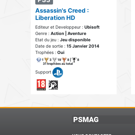
Assassin's Creed :
Liberation HD
Editeur et Developpeur :
Ubisoft
Genre :
Action | Aventure
Etat du jeu :
Jeu disponible
Date de sortie :
15 Janvier 2014
Trophées :
Oui
1
3
19
8 |
8
31 trophées au total
Support
PSMAG