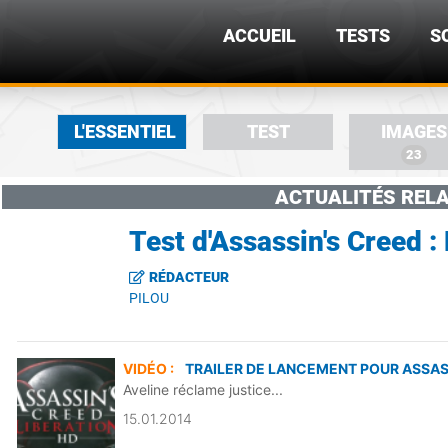
ACCUEIL
TESTS
S
L'ESSENTIEL
TEST
IMAGES
23
ACTUALITÉS RELA
Test d'Assassin's Creed :
RÉDACTEUR
PILOU
VIDÉO :
TRAILER DE LANCEMENT POUR ASSASS
Aveline réclame justice...
15.01.2014