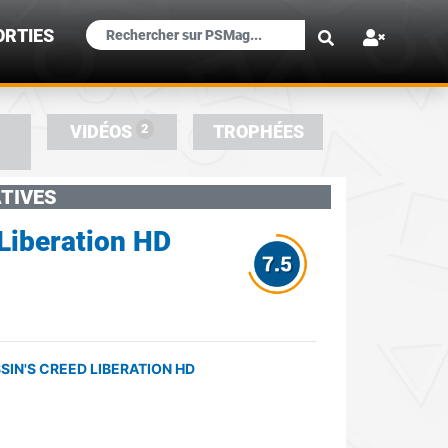
×
ORTIES
2
VIDÉOS
TROPHÉES
TIVES
 Liberation HD
IN'S CREED LIBERATION HD