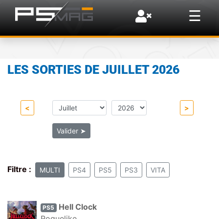
×
☰
LES SORTIES DE JUILLET 2026
<
>
Valider
➤
Filtre :
MULTI
PS4
PS5
PS3
VITA
Hell Clock
PS5
Roguelike