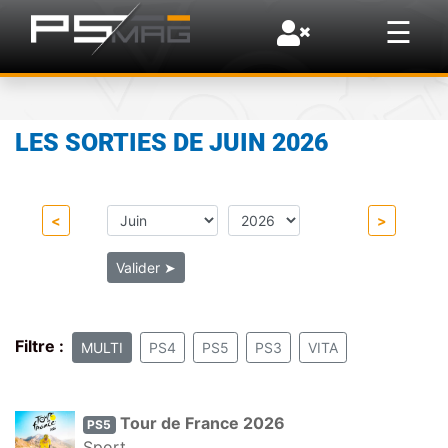
×
☰
LES SORTIES DE JUIN 2026
<
>
Valider
➤
Filtre :
MULTI
PS4
PS5
PS3
VITA
Tour de France 2026
PS5
Sport