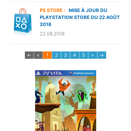
PS STORE :
MISE À JOUR DU
PLAYSTATION STORE DU 22 AOÛT
2018
22.08.2018
←
«
1
2
3
4
5
»
→