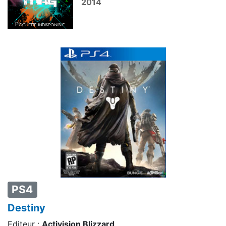
2014
PS4
Destiny
Editeur :
Activision Blizzard