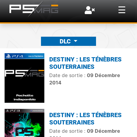
×
☰
DLC
DESTINY : LES TÉNÈBRES
SOUTERRAINES
Date de sortie :
09 Décembre
2014
DESTINY : LES TÉNÈBRES
SOUTERRAINES
Date de sortie :
09 Décembre