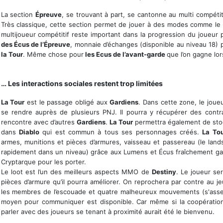
La section
Épreuve
, se trouvant à part, se cantonne au multi compétit
Très classique, cette section permet de jouer à des modes comme le 
multijoueur compétitif reste important dans la progression du joueur 
des Écus de l’Épreuve
, monnaie d’échanges (disponible au niveau 18) 
la Tour
. Même chose pour
les Ecus de l’avant-garde
que l’on gagne lor
… Les interactions sociales restent trop limitées
La Tour
est le passage obligé aux
Gardiens
. Dans cette zone, le joueu
se rendre auprès de plusieurs PNJ. Il pourra y récupérer des contrat
rencontre avec d’autres
Gardiens
.
La Tour
permettra également de sto
dans
Diablo
qui est commun à tous ses personnages créés.
La To
armes, munitions et pièces d’armures, vaisseau et passereau (le la
rapidement dans un niveau) grâce aux Lumens et Écus fraîchement gagn
Cryptarque pour les porter.
Le loot est l’un des meilleurs aspects MMO de
Destiny
. Le joueur se
pièces d’armure qu’il pourra améliorer. On reprochera par contre au je
les membres de l’escouade et quatre malheureux mouvements (s'asseoi
moyen pour communiquer est disponible. Car même si la coopération 
parler avec des joueurs se tenant à proximité aurait été le bienvenu.