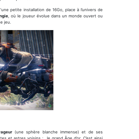
e petite installation de 16Go, place à l’univers de
ngie
, où le joueur évolue dans un monde ouvert ou
e jeu.
ageur
(une sphère blanche immense) et de ses
tes et astres voisins : le grand
Âge
d’or. C’est ainsi