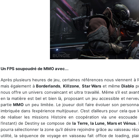
Une élimination à l'arme blanche ne fait pas de mal
Un FPS soupoudré de MMO avec...
Après plusieurs heures de jeu, certaines références nous viennent à l’
mais également à
Borderlands
,
Killzone
,
Star Wars
et même
Diablo
po
nous offre un univers convaincant et ultra travaillé. Même s’il est avan
en la matière est bel et bien là, proposant un jeu accessible et nerveu
partie
MMO
un peu limitée. Le joueur doit faire évoluer son personna
imbriquée dans l’expérience multijoueur. C’est d’ailleurs pour cela que 
de réaliser les missions Histoire en coopération via une escouade p
l’instant) de Destiny se compose de
la Terre, la Lune, Mars et Vénus
.
pourra sélectionner la zone qu’il désire rejoindre grâce au vaisseau ré
utilité, la séquence de voyage en vaisseau fait office de loading, pla