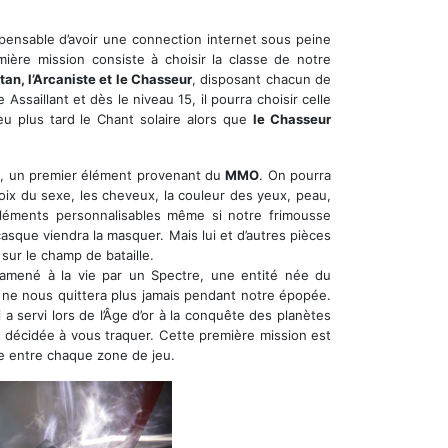
ispensable d’avoir une connection internet sous peine
emière mission consiste à choisir la classe de notre
itan, l’Arcaniste et le Chasseur
, disposant chacun de
Assaillant et dès le niveau 15, il pourra choisir celle
eu plus tard le Chant solaire alors que
le Chasseur
n
, un premier élément provenant du
MMO
. On pourra
choix du sexe, les cheveux, la couleur des yeux, peau,
éléments personnalisables même si notre frimousse
 casque viendra la masquer. Mais lui et d’autres pièces
ur le champ de bataille.
 ramené à la vie par un Spectre, une entité née du
t ne nous quittera plus jamais pendant notre épopée.
 servi lors de l’Âge d’or à la conquête des planètes
 décidée à vous traquer. Cette première mission est
ge entre chaque zone de jeu.