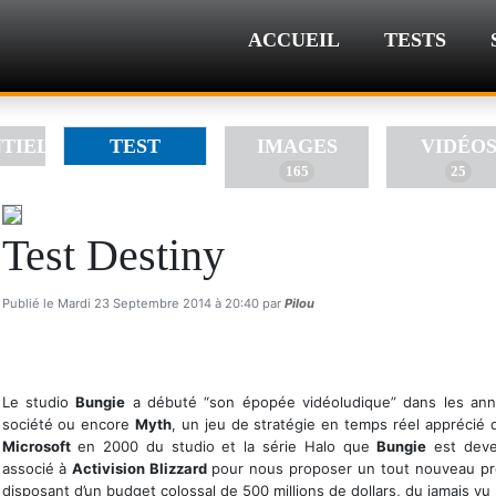
ACCUEIL
TESTS
NTIEL
TEST
IMAGES
VIDÉO
165
25
Test Destiny
Publié le Mardi 23 Septembre 2014 à 20:40 par
Pilou
Le studio
Bungie
a débuté “son épopée vidéoludique” dans les ann
société ou encore
Myth
, un jeu de stratégie en temps réel apprécié d
Microsoft
en 2000 du studio et la série Halo que
Bungie
est deve
associé à
Activision Blizzard
pour nous proposer un tout nouveau pr
disposant d’un budget colossal de 500 millions de dollars, du jamais vu 