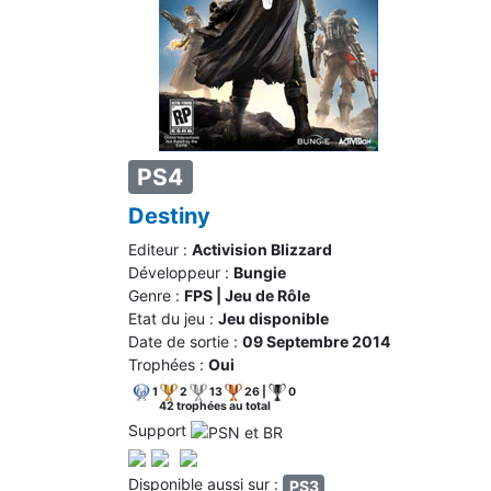
PS4
Destiny
Editeur :
Activision Blizzard
Développeur :
Bungie
Genre :
FPS | Jeu de Rôle
Etat du jeu :
Jeu disponible
Date de sortie :
09 Septembre 2014
Trophées :
Oui
1
2
13
26 |
0
42 trophées au total
Support
Disponible aussi sur :
PS3