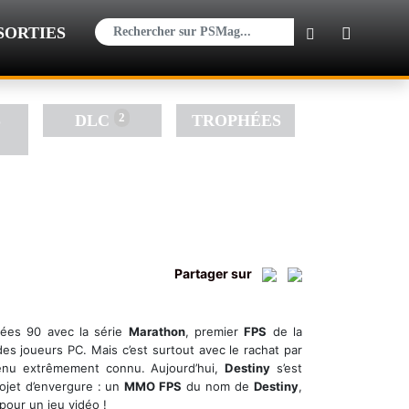
×
SORTIES
2
S
DLC
TROPHÉES
Partager sur
ées 90 avec la série
Marathon
, premier
FPS
de la
es joueurs PC. Mais c’est surtout avec le rachat par
nu extrêmement connu. Aujourd’hui,
Destiny
s’est
ojet d’envergure : un
MMO FPS
du nom de
Destiny
,
pour un jeu vidéo !