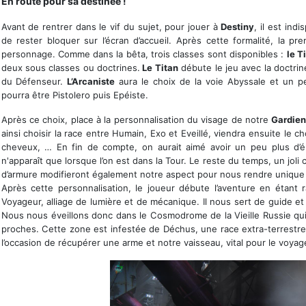
En route pour sa destinée !
Avant de rentrer dans le vif du sujet, pour jouer à
Destiny
, il est ind
de rester bloquer sur l’écran d’accueil. Après cette formalité, la pr
personnage. Comme dans la bêta, trois classes sont disponibles :
le T
deux sous classes ou doctrines.
Le Titan
débute le jeu avec la doctrine 
du Défenseur.
L’Arcaniste
aura le choix de la voie Abyssale et un p
pourra être Pistolero puis Epéiste.
Après ce choix, place à la personnalisation du visage de notre
Gardie
ainsi choisir la race entre Humain, Exo et Eveillé, viendra ensuite le 
cheveux, … En fin de compte, on aurait aimé avoir un peu plus d’
n'apparaît que lorsque l’on est dans la Tour. Le reste du temps, un joli
d’armure modifieront également notre aspect pour nous rendre unique s
Après cette personnalisation, le joueur débute l’aventure en étant
Voyageur, alliage de lumière et de mécanique. Il nous sert de guide e
Nous nous éveillons donc dans le Cosmodrome de la Vieille Russie qui a
proches. Cette zone est infestée de Déchus, une race extra-terrestre
l’occasion de récupérer une arme et notre vaisseau, vital pour le voya