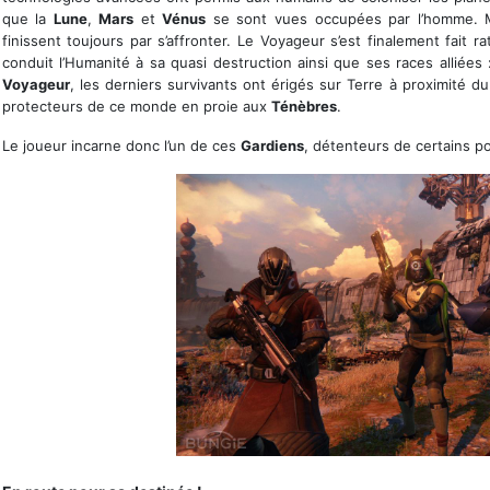
que la
Lune
,
Mars
et
Vénus
se sont vues occupées par l’homme. Mai
finissent toujours par s’affronter. Le Voyageur s’est finalement fait 
conduit l’Humanité à sa quasi destruction ainsi que ses races alliées 
Voyageur
, les derniers survivants ont érigés sur Terre à proximité d
protecteurs de ce monde en proie aux
Ténèbres
.
Le joueur incarne donc l’un de ces
Gardiens
, détenteurs de certains p
Les trois classes réunies !