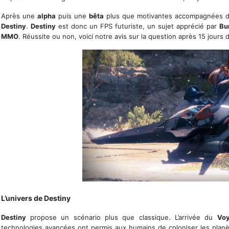
Après une
alpha
puis une
bêta
plus que motivantes accompagnées d'un
Destiny
.
Destiny
est donc un FPS futuriste, un sujet apprécié par
Bu
MMO
. Réussite ou non, voici notre avis sur la question après 15 jours d
Le passereau permet de se déplacer plus rapidement
L’univers de Destiny
Destiny
propose un scénario plus que classique. L’arrivée du
Voy
technologies avancées ont permis aux humains de coloniser les planè