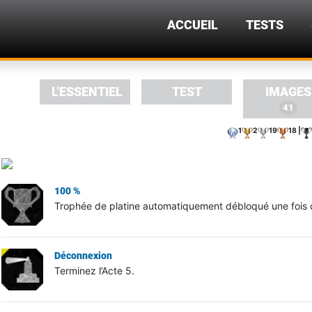
ACCUEIL
TESTS
L'ESSENTIEL
TEST
IMAGES
41
1
2
19
18 |
100 %
Trophée de platine automatiquement débloqué une fois qu
Déconnexion
Terminez l’Acte 5.