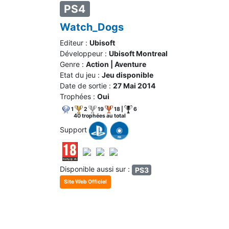
PS4
Watch_Dogs
Editeur :
Ubisoft
Développeur :
Ubisoft Montreal
Genre :
Action | Aventure
Etat du jeu :
Jeu disponible
Date de sortie :
27 Mai 2014
Trophées :
Oui
1
2
19
18 |
6
40 trophées au total
Support
Disponible aussi sur :
PS3
Site Web Officiel