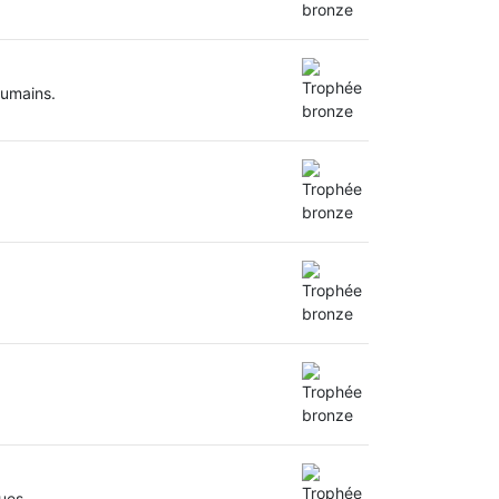
humains.
ues.