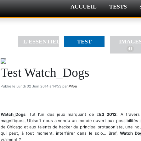
ACCUEIL
TESTS
L'ESSENTIEL
TEST
IMAGE
41
Test Watch_Dogs
Publié le Lundi 02 Juin 2014 à 14:53 par
Pilou
Watch_Dogs
fut l’un des jeux marquant de L’
E3 2012
. A travers
magnifiques, Ubisoft nous a vendu un monde ouvert aux possibilités pres
de Chicago et aux talents de hacker du principal protagoniste, une nou
qui peut, à tout moment, interférer dans le solo… Bref,
Watch_D
vraiment ?