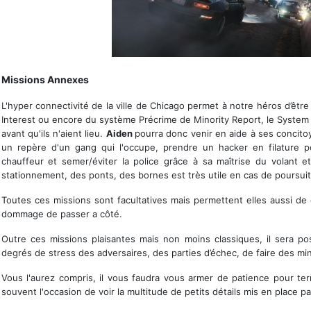
La conduite dans Watch_Dogs est très arcade
Missions Annexes
L'hyper connectivité de la ville de Chicago permet à notre héros d’être
Interest ou encore du système Précrime de Minority Report, le Syste
avant qu'ils n'aient lieu.
Aiden
pourra donc venir en aide à ses concito
un repère d'un gang qui l'occupe, prendre un hacker en filature po
chauffeur et semer/éviter la police grâce à sa maîtrise du volant 
stationnement, des ponts, des bornes est très utile en cas de poursuit
Toutes ces missions sont facultatives mais permettent elles aussi de
dommage de passer a côté.
Outre ces missions plaisantes mais non moins classiques, il sera po
degrés de stress des adversaires, des parties d’échec, de faire des minis
Vous l'aurez compris, il vous faudra vous armer de patience pour ter
souvent l'occasion de voir la multitude de petits détails mis en place pa