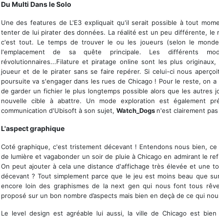
Du Multi Dans le Solo
Une des features de L'E3 expliquait qu'il serait possible à tout mom
tenter de lui pirater des données. La réalité est un peu différente, le 
c'est tout. Le temps de trouver le ou les joueurs (selon le monde)
l'emplacement de sa quête principale. Les différents m
révolutionnaires...Filature et piratage online sont les plus origina
joueur et de le pirater sans se faire repérer. Si celui-ci nous aperço
poursuite va s'engager dans les rues de Chicago ! Pour le reste, on a 
de garder un fichier le plus longtemps possible alors que les autres j
nouvelle cible à abattre. Un mode exploration est également pré
communication d'Ubisoft à son sujet,
Watch_Dogs
n'est clairement pas 
L'aspect graphique
Coté graphique, c'est tristement décevant ! Entendons nous bien, ce
de lumière et vagabonder un soir de pluie à Chicago en admirant le refl
On peut ajouter à cela une distance d'affichage très élevée et une tot
décevant ? Tout simplement parce que le jeu est moins beau que sur
encore loin des graphismes de la next gen qui nous font tous rêver
proposé sur un bon nombre d’aspects mais bien en deçà de ce qui nous
Le level design est agréable lui aussi, la ville de Chicago est bi