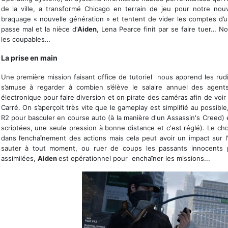
de la ville, a transformé Chicago en terrain de jeu pour notre nou
braquage « nouvelle génération » et tentent de vider les comptes d’u
passe mal et la nièce d’
Aiden
, Lena Pearce finit par se faire tuer…
les coupables…
La prise en main
Une première mission faisant office de tutoriel nous apprend les ru
s’amuse à regarder à combien s’élève le salaire annuel des agents
électronique pour faire diversion et on pirate des caméras afin de voir
Carré. On s’aperçoit très vite que le gameplay est simplifié au possibl
R2 pour basculer en course auto (à la manière d'un Assassin's Creed) 
scriptées, une seule pression à bonne distance et c'est réglé). Le choix
dans l’enchaînement des actions mais cela peut avoir un impact sur l
sauter à tout moment, ou ruer de coups les passants innocents 
assimilées,
Aiden
est opérationnel pour enchaîner les missions...