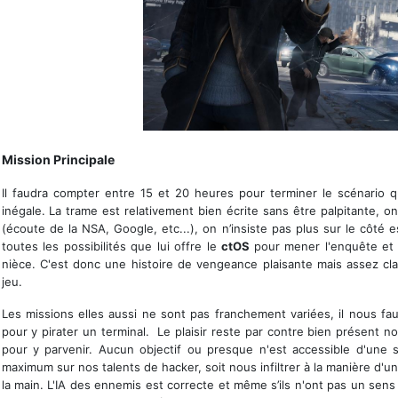
Le contrôle de la ville au creux de la main
Mission Principale
Il faudra compter entre 15 et 20 heures pour terminer le scénario 
inégale. La trame est relativement bien écrite sans être palpitante, on
(écoute de la NSA, Google, etc...), on n’insiste pas plus sur le côté
toutes les possibilités que lui offre le
ctOS
pour mener l'enquête et
nièce. C'est donc une histoire de vengeance plaisante mais assez cl
jeu.
Les missions elles aussi ne sont pas franchement variées, il nous fa
pour y pirater un terminal. Le plaisir reste par contre bien présent
pour y parvenir. Aucun objectif ou presque n'est accessible d'une 
maximum sur nos talents de hacker, soit nous infiltrer à la manière d'un
la main. L'IA des ennemis est correcte et même s’ils n'ont pas un sens 