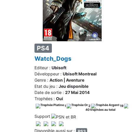
PS4
Watch_Dogs
Editeur :
Ubisoft
Développeur :
Ubisoft Montreal
Genre :
Action | Aventure
Etat du jeu :
Jeu disponible
Date de sortie :
27 Mai 2014
Trophées :
Oui
1
2
19
40 trophées au total
Support
Disponible aussi sur :
PS3