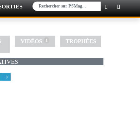
SORTIES
×
1
S
VIDÉOS
TROPHÉES
TIVES
→