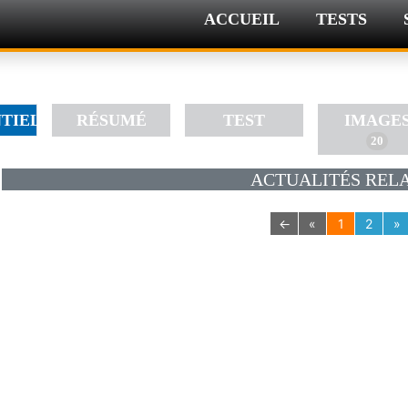
ACCUEIL
TESTS
NTIEL
RÉSUMÉ
TEST
IMAGE
20
ACTUALITÉS RELA
←
«
1
2
»