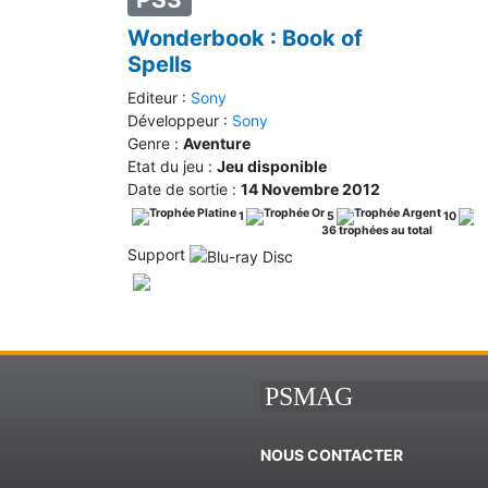
Wonderbook : Book of
Spells
Editeur :
Sony
Développeur :
Sony
Genre :
Aventure
Etat du jeu :
Jeu disponible
Date de sortie :
14 Novembre 2012
1
5
10
36 trophées au total
Support
PSMAG
NOUS CONTACTER