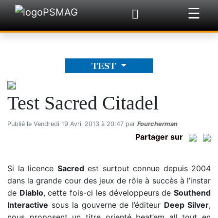
☰
×
TEST
Test Sacred Citadel
Publié le Vendredi 19 Avril 2013 à 20:47 par
Fourcherman
Partager sur
Si la licence
Sacred
est surtout connue depuis 2004
dans la grande cour des jeux de rôle à succès à l’instar
de
Diablo
, cette fois-ci les développeurs de
Southend
Interactive
sous la gouverne de l’éditeur
Deep Silver
,
nous proposent un titre orienté beat’em all tout en