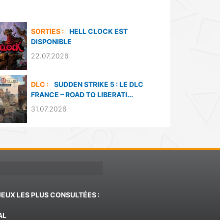
SORTIES :
HELL CLOCK EST
DISPONIBLE
22.07.2026
DLC :
SUDDEN STRIKE 5 : LE DLC
FRANCE – ROAD TO LIBERATI...
31.07.2026
JEUX LES PLUS CONSULTÉES :
AL