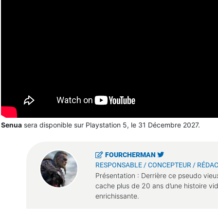
Senua
sera disponible sur Playstation 5, le 31 Décembre 2027.
FOURCHERMAN
RESPONSABLE / CONCEPTEUR / RÉDAC
Présentation : Derrière ce pseudo vieu
cache plus de 20 ans d’une histoire vi
enrichissante.