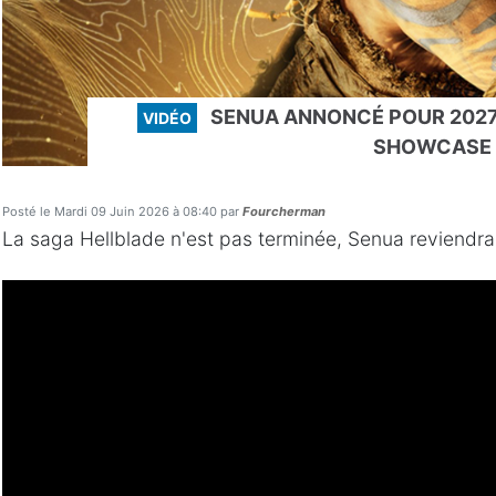
SENUA ANNONCÉ POUR 2027
VIDÉO
SHOWCASE
Posté le Mardi 09 Juin 2026 à 08:40 par
Fourcherman
La saga Hellblade n'est pas terminée, Senua reviendra