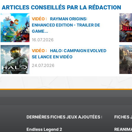
ARTICLES CONSEILLÉS PAR LA RÉDACTION
VIDÉO :
RAYMAN ORIGINS:
ENHANCED EDITION - TRAILER DE
GAME...
16.07.2026
VIDÉO :
HALO: CAMPAIGN EVOLVED
SE LANCE EN VIDÉO
24.07.2026
DERNIÈRES FICHES JEUX AJOUTÉES :
FICHES 
Endless Legend 2
REANIM