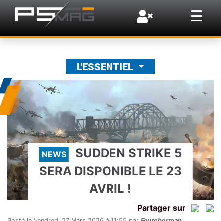
×
☰
L'ESSENTIEL
SUDDEN STRIKE 5
NEWS
SERA DISPONIBLE LE 23
AVRIL !
Partager sur
Posté le Vendredi 27 Mars 2026 à 11:55 par
Fourcherman