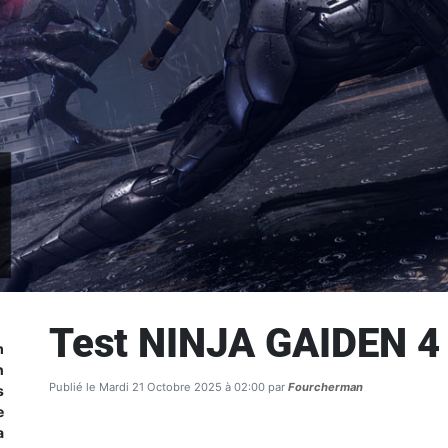
Test NINJA GAIDEN 4
m
n
Publié le Mardi 21 Octobre 2025 à 02:00 par
Fourcherman
s
e
a