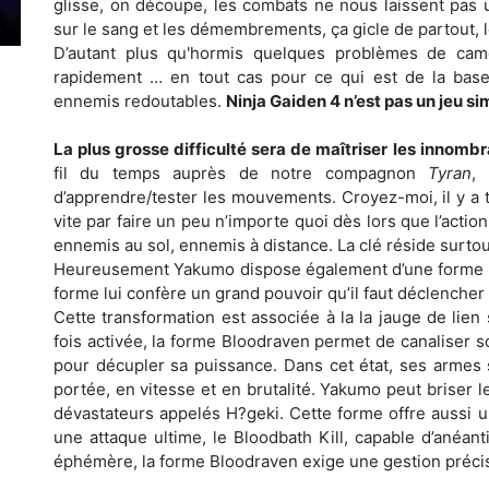
glisse, on découpe, les combats ne nous laissent pas u
sur le sang et les démembrements, ça gicle de partout, l
D’autant plus qu'hormis quelques problèmes de camé
rapidement … en tout cas pour ce qui est de la base c
ennemis redoutables.
Ninja Gaiden 4 n’est pas un jeu si
La plus grosse difficulté sera de maîtriser les innomb
fil du temps auprès de notre compagnon
Tyran
,
d’apprendre/tester les mouvements. Croyez-moi, il y a t
vite par faire un peu n’importe quoi dès lors que l’acti
ennemis au sol, ennemis à distance. La clé réside surtout 
Heureusement Yakumo dispose également d’une forme sp
forme lui confère un grand pouvoir qu’il faut déclencher
Cette transformation est associée à la la jauge de lien
fois activée, la forme Bloodraven permet de canaliser 
pour décupler sa puissance. Dans cet état, ses arme
portée, en vitesse et en brutalité. Yakumo peut briser
dévastateurs appelés H?geki. Cette forme offre aussi u
une attaque ultime, le Bloodbath Kill, capable d’anéan
éphémère, la forme Bloodraven exige une gestion précise