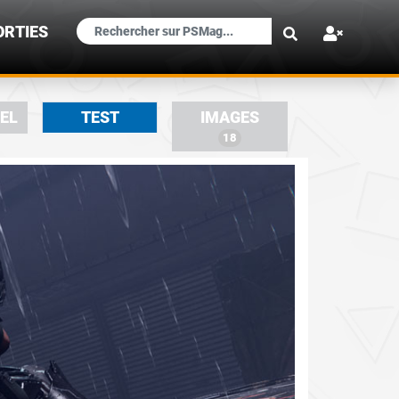
×
ORTIES
IEL
TEST
IMAGES
18