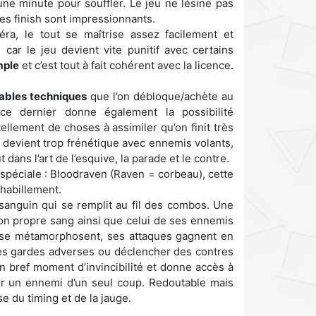
ne minute pour souffler. Le jeu ne lésine pas
es finish sont impressionnants.
ra, le tout se maîtrise assez facilement et
ar le jeu devient vite punitif avec certains
mple
et c’est tout à fait cohérent avec la licence.
rables techniques
que l’on débloque/achète au
 ce dernier donne également la possibilité
ellement de choses à assimiler qu’on finit très
on devient trop frénétique avec ennemis volants,
dans l’art de l’esquive, la parade et le contre.
éciale : Bloodraven (Raven = corbeau), cette
 habillement.
 sanguin qui se remplit au fil des combos. Une
son propre sang ainsi que celui de ses ennemis
s se métamorphosent, ses attaques gagnent en
 les gardes adverses ou déclencher des contres
n bref moment d’invincibilité et donne accès à
tir un ennemi d’un seul coup. Redoutable mais
 du timing et de la jauge.