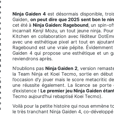
e
a
e
Ninja Gaiden 4
est désormais disponible, troi
x
Gaiden,
on peut dire que 2025 sent bon le ninj
s
cet été à
Ninja Gaiden: Ragebound
, un spin-of
s
incarnait
Kenji Mozu,
un tout jeune ninja. Pou
s
Kitchen en collaboration avec l’éditeur DotEm
o
avec une esthétique pixel art tout en ajout
t
Ragebound est une vraie pépite. Évidemment i
e
Gaiden 4 qui propose une esthétique et un g
t
reviendrons après.
t
t
N’oublions pas
Ninja Gaiden 2
, version remast
n
la Team Ninja et Koei Tecmo, sortie en début 
,
l’occasion d’y jouer mais le score metacritic 
é
une réussite également. La licence se porte
t
d’existence !
Le premier jeu Ninja Gaiden étan
a
Tecmo aujourd’hui rebaptisé Koei Tecmo).
e
e
Voilà pour la petite histoire qui nous emmène t
s
le très tranchant Ninja Gaiden 4, co-développ