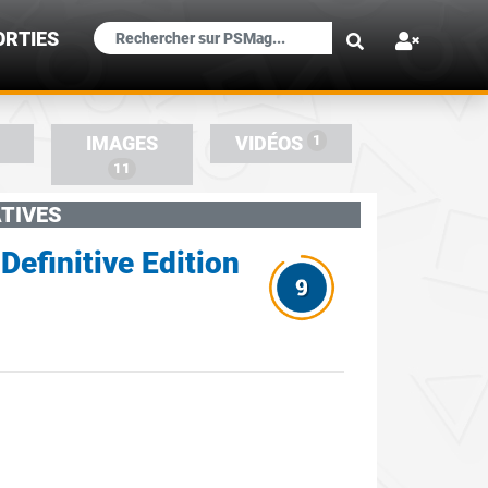
×
ORTIES
1
IMAGES
VIDÉOS
11
TIVES
 Definitive Edition