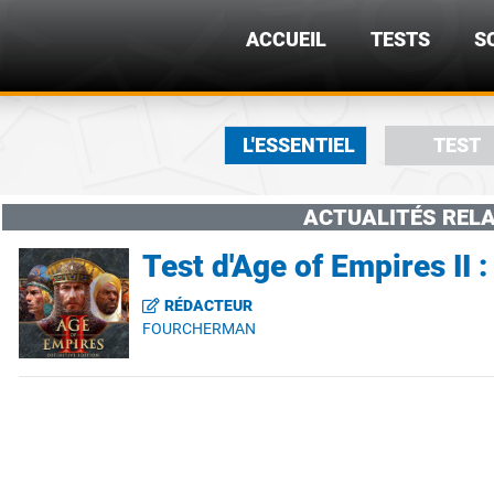
ACCUEIL
TESTS
S
L'ESSENTIEL
TEST
ACTUALITÉS RELA
Test d'Age of Empires II :
RÉDACTEUR
FOURCHERMAN