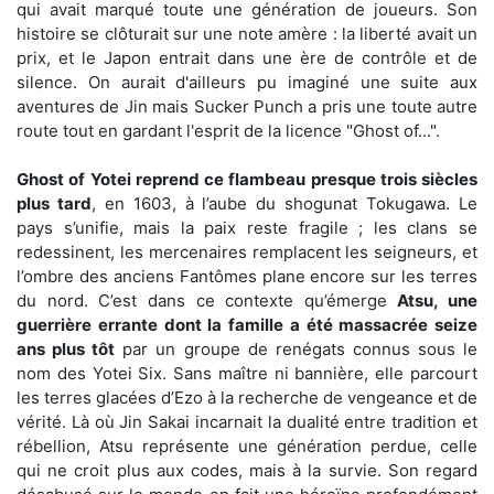
qui avait marqué toute une génération de joueurs. Son
histoire se clôturait sur une note amère : la liberté avait un
prix, et le Japon entrait dans une ère de contrôle et de
silence. On aurait d'ailleurs pu imaginé une suite aux
aventures de Jin mais Sucker Punch a pris une toute autre
route tout en gardant l'esprit de la licence "Ghost of...".
Ghost of Yotei reprend ce flambeau presque trois siècles
plus tard
, en 1603, à l’aube du shogunat Tokugawa. Le
pays s’unifie, mais la paix reste fragile ; les clans se
redessinent, les mercenaires remplacent les seigneurs, et
l’ombre des anciens Fantômes plane encore sur les terres
du nord. C’est dans ce contexte qu’émerge
Atsu, une
guerrière errante dont la famille a été massacrée seize
ans plus tôt
par un groupe de renégats connus sous le
nom des Yotei Six. Sans maître ni bannière, elle parcourt
les terres glacées d’Ezo à la recherche de vengeance et de
vérité. Là où Jin Sakai incarnait la dualité entre tradition et
rébellion, Atsu représente une génération perdue, celle
qui ne croit plus aux codes, mais à la survie. Son regard