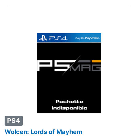
PS4
Wolcen: Lords of Mayhem