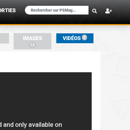
×
ORTIES
2
IMAGES
VIDÉOS
12