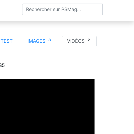
RTIES
8
2
TEST
IMAGES
VIDÉOS
S5