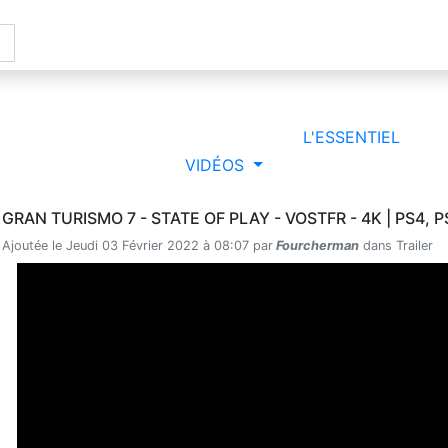
ACCUEIL
TESTS
SO
L'ESSENTIEL
VIDÉOS
GRAN TURISMO 7 - STATE OF PLAY - VOSTFR - 4K | PS4, P
Ajoutée le Jeudi 03 Février 2022 à 08:07 par
Fourcherman
dans Trailer