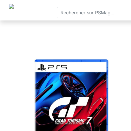
×
ACCUEIL
TESTS
SORTIES
☰