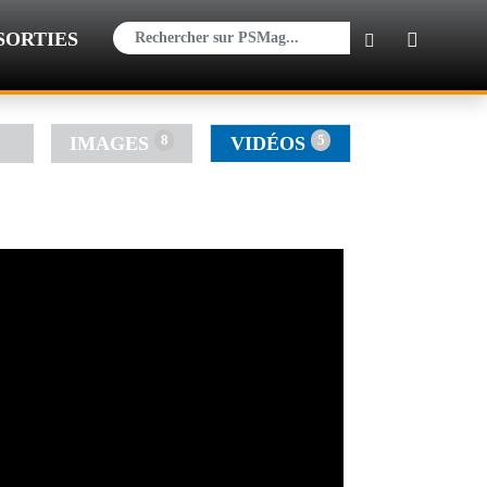
×
SORTIES
8
5
IMAGES
VIDÉOS