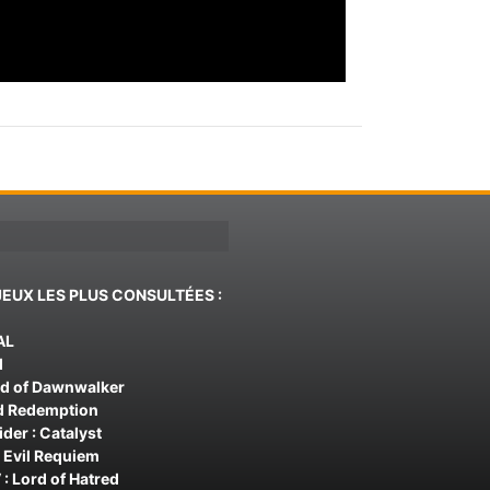
JEUX LES PLUS CONSULTÉES :
AL
d
od of Dawnwalker
d Redemption
der : Catalyst
 Evil Requiem
 : Lord of Hatred