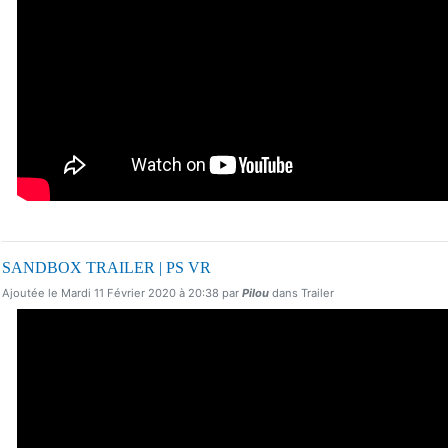
SANDBOX TRAILER | PS VR
Ajoutée le Mardi 11 Février 2020 à 20:38 par
Pilou
dans Trailer