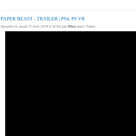
PAPER BEAST - TRAILER | PS4, PS VR
Ajoutée le Jeudi 11 Avril 2019 à 10:54 par
Pilou
dans Trailer