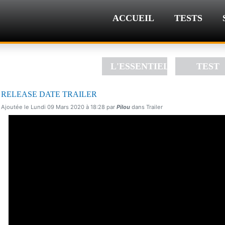
ACCUEIL
TESTS
L'ESSENTIEL
TEST
RELEASE DATE TRAILER
Ajoutée le Lundi 09 Mars 2020 à 18:28 par
Pilou
dans Trailer