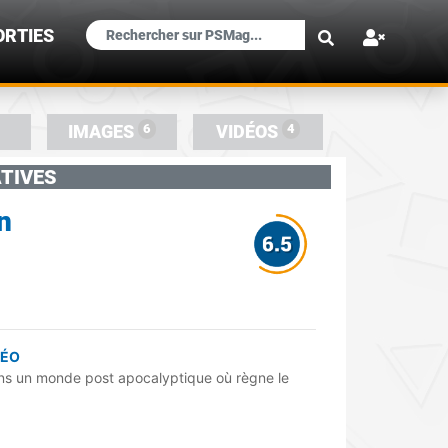
×
ORTIES
6
4
IMAGES
VIDÉOS
TIVES
n
DÉO
ans un monde post apocalyptique où règne le