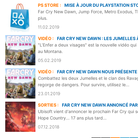
PS STORE :
MISE À JOUR DU PLAYSTATION STO
Far Cry New Dawn, Jump Force, Metro Exodus, The
plus.
11.02.2019
VIDÉO :
FAR CRY NEW DAWN : LES JUMELLES 
"L’Enfer a deux visages" est la nouvelle vidéo q
au Montana.
05.02.2019
VIDÉO :
FAR CRY NEW DAWN NOUS PRÉSENTE 
Combattez les deux Jumelles et le clan des Rav
regorge de dangers. Pour survire, utilisez le...
23.01.2019
SORTIES :
FAR CRY NEW DAWN ANNONCÉ PAR
Ubisoft vient d'annoncer le prochain Far Cry qui sor
Hope Country... 17 ans plus tard...
07.12.2018