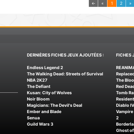
←
«
1
2
»
DERNIÈRES FICHES JEUX AJOUTÉES :
FICHES 
Endless Legend 2
REANIM
The Walking Dead: Streets of Survival
Replace
NBA 2K27
The Blo
The Defiant
Red Dea
Kusan: City of Wolves
Tomb Rai
Noir Bloom
Resident
Magicians: The Devil's Deal
Diablo IV
Ember and Blade
Vampire 
Senua
2
Guild Wars 3
Borderl
Ghost of