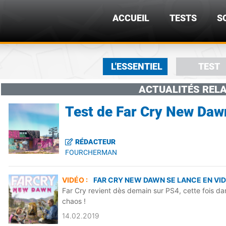
ACCUEIL
TESTS
S
L'ESSENTIEL
TEST
ACTUALITÉS RELA
Test de Far Cry New Daw
RÉDACTEUR
FOURCHERMAN
VIDÉO :
FAR CRY NEW DAWN SE LANCE EN VI
Far Cry revient dès demain sur PS4, cette fois d
chaos !
14.02.2019