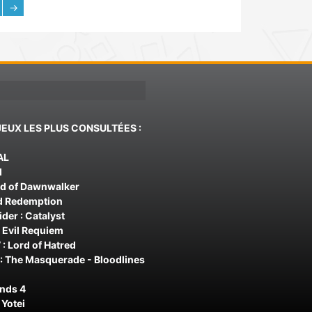
→
JEUX LES PLUS CONSULTÉES :
AL
d
od of Dawnwalker
d Redemption
der : Catalyst
 Evil Requiem
 : Lord of Hatred
: The Masquerade - Bloodlines
ands 4
 Yotei