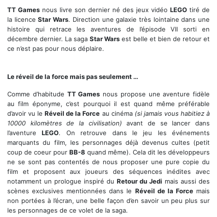
TT Games
nous livre son dernier né des jeux vidéo
LEGO
tiré de
la licence
Star Wars
. Direction une galaxie très lointaine dans une
histoire qui retrace les aventures de l’épisode VII sorti en
décembre dernier. La saga
Star Wars
est belle et bien de retour et
ce n’est pas pour nous déplaire.
Tous les personages du film réunis et bien plus !
Le réveil de la force mais pas seulement …
Comme d’habitude
TT Games
nous propose une aventure fidèle
au film éponyme, c’est pourquoi il est quand même préférable
d’avoir vu le
Réveil de la Force
au cinéma
(si jamais vous habitiez à
10000 kilomètres de la civilisation)
avant de se lancer dans
l’aventure
LEGO
. On retrouve dans le jeu les événements
marquants du film, les personnages déjà devenus cultes (petit
coup de coeur pour
BB-8
quand même). Cela dit les développeurs
ne se sont pas contentés de nous proposer une pure copie du
film et proposent aux joueurs des séquences inédites avec
notamment un prologue inspiré du
Retour du Jedi
mais aussi des
scènes exclusives mentionnées dans le
Réveil de la Force
mais
non portées à l’écran, une belle façon d’en savoir un peu plus sur
les personnages de ce volet de la saga.