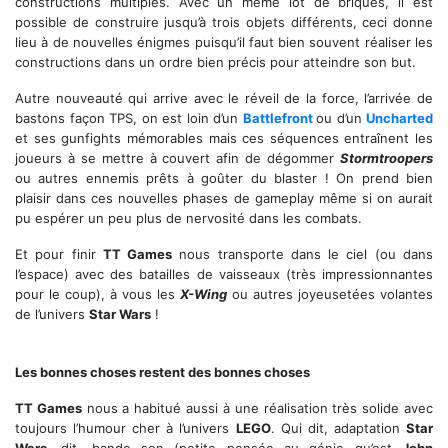
constructions multiples. Avec un même lot de briques, il est
possible de construire jusqu’à trois objets différents, ceci donne
lieu à de nouvelles énigmes puisqu’il faut bien souvent réaliser les
constructions dans un ordre bien précis pour atteindre son but.
Autre nouveauté qui arrive avec le réveil de la force, l’arrivée de
bastons façon TPS, on est loin d’un
Battlefront
ou d’un
Uncharted
et ses gunfights mémorables mais ces séquences entraînent les
joueurs à se mettre à couvert afin de dégommer
Stormtroopers
ou autres ennemis prêts à goûter du blaster ! On prend bien
plaisir dans ces nouvelles phases de gameplay même si on aurait
pu espérer un peu plus de nervosité dans les combats.
Et pour finir
TT Games
nous transporte dans le ciel (ou dans
l’espace) avec des batailles de vaisseaux (très impressionnantes
pour le coup), à vous les
X-Wing
ou autres joyeusetées volantes
de l’univers
Star Wars
!
Mais où est la notice ?
Les bonnes choses restent des bonnes choses
TT Games
nous a habitué aussi à une réalisation très solide avec
toujours l’humour cher à l’univers
LEGO
. Qui dit, adaptation
Star
Wars
, dit, bande son (petite pensée au génie qu’est
John