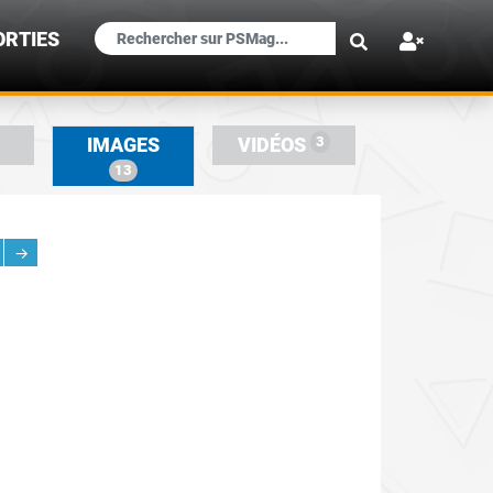
×
ORTIES
3
IMAGES
VIDÉOS
13
→