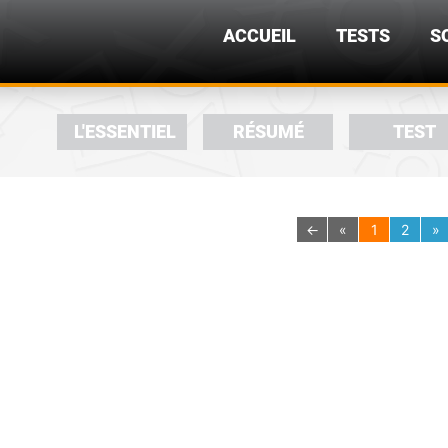
ACCUEIL
TESTS
S
L'ESSENTIEL
RÉSUMÉ
TEST
←
«
1
2
»