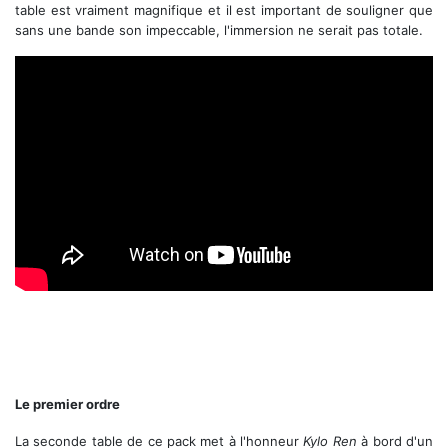
table est vraiment magnifique et il est important de souligner que
sans une bande son impeccable, l'immersion ne serait pas totale.
Star Wars Pinball: The Force Awakens Table Trailer
Star Wars Pinball: Might of the First Order
Le premier ordre
La seconde table de ce pack met à l'honneur
Kylo Ren
à bord d'un