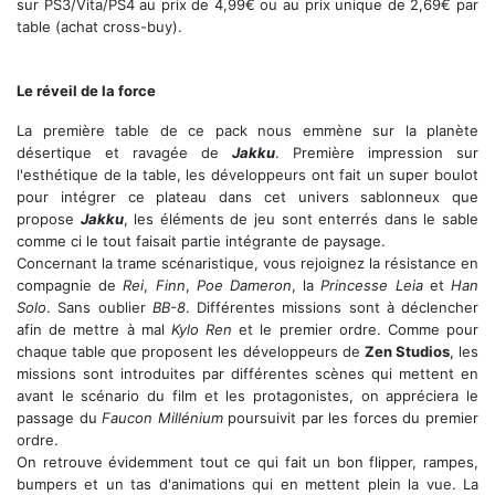
sur PS3/Vita/PS4 au prix de 4,99€ ou au prix unique de 2,69€ par
table (achat cross-buy).
Star Wars Pinball: The Force Awakens Table
Le réveil de la force
La première table de ce pack nous emmène sur la planète
désertique et ravagée de
Jakku
. Première impression sur
l'esthétique de la table, les développeurs ont fait un super boulot
pour intégrer ce plateau dans cet univers sablonneux que
propose
Jakku
, les éléments de jeu sont enterrés dans le sable
comme ci le tout faisait partie intégrante de paysage.
Concernant la trame scénaristique, vous rejoignez la résistance en
compagnie de
Rei
,
Finn
,
Poe Dameron
, la
Princesse Leia
et
Han
Solo
. Sans oublier
BB-8
. Différentes missions sont à déclencher
afin de mettre à mal
Kylo Ren
et le premier ordre. Comme pour
chaque table que proposent les développeurs de
Zen Studios
, les
missions sont introduites par différentes scènes qui mettent en
avant le scénario du film et les protagonistes, on appréciera le
passage du
Faucon Millénium
poursuivit par les forces du premier
ordre.
On retrouve évidemment tout ce qui fait un bon flipper, rampes,
bumpers et un tas d'animations qui en mettent plein la vue. La