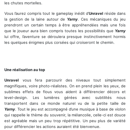
les chutes mortelles.
Vous l’aurez compris tout le gameplay inédit d’
Unravel
réside dans
la gestion de la laine autour de
Yarny
. Ces mécaniques du jeu
prendront un certain temps à être appréhendées mais une fois
que le joueur aura bien compris toutes les possibilités que
Yarny
lui offre, l’aventure se déroulera presque instinctivement hormis
les quelques énigmes plus corsées qui croiseront le chemin.
Votre laine est votre plus précieuse alliée
Une réalisation au top
Unravel
vous fera parcourir des niveaux tout simplement
magnifiques, voire photo-réalistes. On en prend plein les yeux, de
sublimes effets de flous vous aident à différencier décors et
level-design. Les lumières gérées avec subtilités nous
transportent dans ce monde naturel vu de la petite taille de
Yarny
. Tout le jeu est accompagné d’une musique à base de violon
qui rappelle le thème du souvenir, la mélancolie, celle-ci est douce
est agréable mais un peu trop répétitive. Un peu plus de variété
pour différencier les actions auraient été bienvenue.