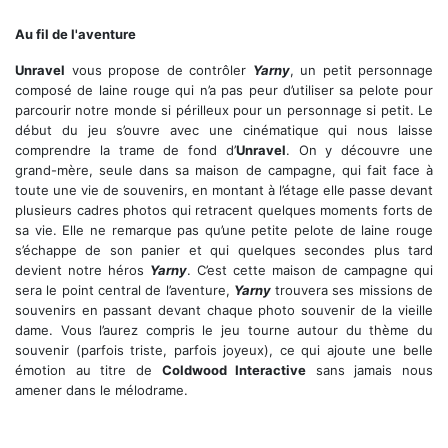
Tout simplement magnifique
Au fil de l'aventure
Unravel
vous propose de contrôler
Yarny
, un petit personnage
composé de laine rouge qui n’a pas peur d’utiliser sa pelote pour
parcourir notre monde si périlleux pour un personnage si petit. Le
début du jeu s’ouvre avec une cinématique qui nous laisse
comprendre la trame de fond d’
Unravel
. On y découvre une
grand-mère, seule dans sa maison de campagne, qui fait face à
toute une vie de souvenirs, en montant à l’étage elle passe devant
plusieurs cadres photos qui retracent quelques moments forts de
sa vie. Elle ne remarque pas qu’une petite pelote de laine rouge
s’échappe de son panier et qui quelques secondes plus tard
devient notre héros
Yarny
. C’est cette maison de campagne qui
sera le point central de l’aventure,
Yarny
trouvera ses missions de
souvenirs en passant devant chaque photo souvenir de la vieille
dame. Vous l’aurez compris le jeu tourne autour du thème du
souvenir (parfois triste, parfois joyeux), ce qui ajoute une belle
émotion au titre de
Coldwood Interactive
sans jamais nous
amener dans le mélodrame.
Il faut bien gérer son stock de fil