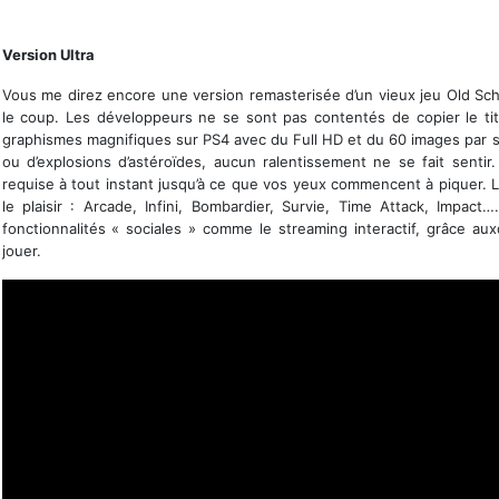
A deux en écran partagé c'est encore mieux !
Version Ultra
Vous me direz encore une version remasterisée d’un vieux jeu Old Scho
le coup. Les développeurs ne se sont pas contentés de copier le titre
graphismes magnifiques sur PS4 avec du Full HD et du 60 images par 
ou d’explosions d’astéroïdes, aucun ralentissement ne se fait sentir
requise à tout instant jusqu’à ce que vos yeux commencent à piquer. 
le plaisir : Arcade, Infini, Bombardier, Survie, Time Attack, Impa
fonctionnalités « sociales » comme le streaming interactif, grâce au
jouer.