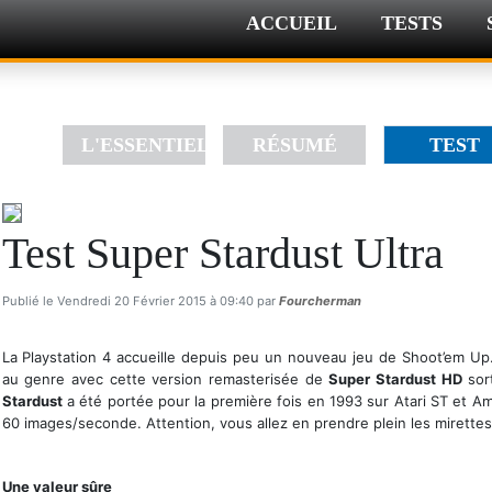
ACCUEIL
TESTS
L'ESSENTIEL
RÉSUMÉ
TEST
Test Super Stardust Ultra
Publié le Vendredi 20 Février 2015 à 09:40 par
Fourcherman
La Playstation 4 accueille depuis peu un nouveau jeu de Shoot’em Up.
au genre avec cette version remasterisée de
Super Stardust HD
sort
Stardust
a été portée pour la première fois en 1993 sur Atari ST et A
60 images/seconde. Attention, vous allez en prendre plein les mirettes
Une version magnifique
Une valeur sûre