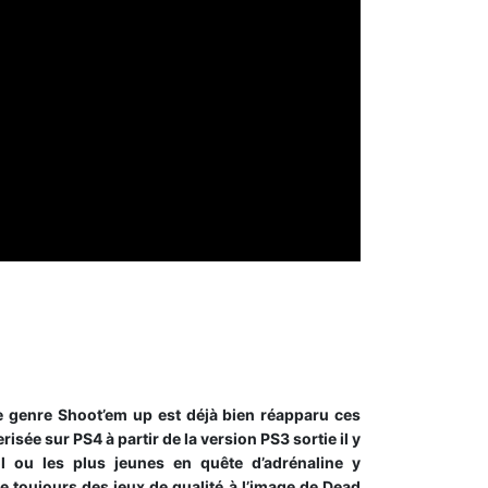
le genre Shoot’em up est déjà bien réapparu ces
isée sur PS4 à partir de la version PS3 sortie il y
 ou les plus jeunes en quête d’adrénaline y
toujours des jeux de qualité à l’image de Dead