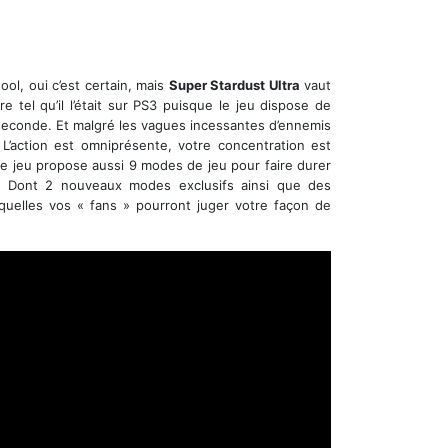
ol, oui c’est certain, mais
Super Stardust Ultra
vaut
 tel qu’il l’était sur PS3 puisque le jeu dispose de
seconde. Et malgré les vagues incessantes d’ennemis
. L’action est omniprésente, votre concentration est
Le jeu propose aussi 9 modes de jeu pour faire durer
ct…. Dont 2 nouveaux modes exclusifs ainsi que des
xquelles vos « fans » pourront juger votre façon de