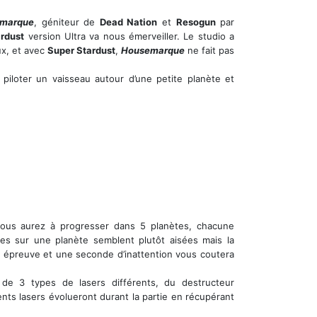
marque
, géniteur de
Dead Nation
et
Resogun
par
rdust
version Ultra va nous émerveiller. Le studio a
ux, et avec
Super Stardust
,
Housemarque
ne fait pas
e piloter un vaisseau autour d’une petite planète et
 vous aurez à progresser dans 5 planètes, chacune
s sur une planète semblent plutôt aisées mais la
de épreuve et une seconde d’inattention vous coutera
e de 3 types de lasers différents, du destructeur
érents lasers évolueront durant la partie en récupérant