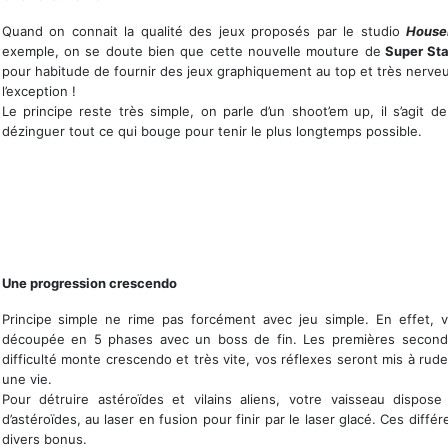
Quand on connait la qualité des jeux proposés par le studio
House
exemple, on se doute bien que cette nouvelle mouture de
Super Sta
pour habitude de fournir des jeux graphiquement au top et très nerve
l’exception !
Le principe reste très simple, on parle d’un shoot’em up, il s’agit d
dézinguer tout ce qui bouge pour tenir le plus longtemps possible.
Des ennemis résistants !
Une progression crescendo
Principe simple ne rime pas forcément avec jeu simple. En effet,
découpée en 5 phases avec un boss de fin. Les premières seconde
difficulté monte crescendo et très vite, vos réflexes seront mis à ru
une vie.
Pour détruire astéroïdes et vilains aliens, votre vaisseau dispos
d’astéroïdes, au laser en fusion pour finir par le laser glacé. Ces diff
divers bonus.