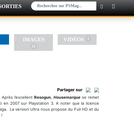
SORTIES
×
1
IMAGES
VIDÉOS
31
Partager sur
 Après l’excellent
Resogun
,
Housemarque
se remet
i en 2007 sur Playstation 3. A noter que la licence
miga. La version Ultra nous propose du Full HD et du
 !