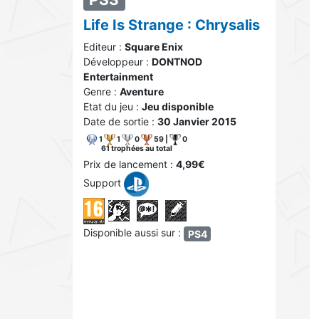
Life Is Strange : Chrysalis
Editeur :
Square Enix
Développeur :
DONTNOD
Entertainment
Genre :
Aventure
Etat du jeu :
Jeu disponible
Date de sortie :
30 Janvier 2015
1
1
0
59 |
0
61 trophées au total
Prix de lancement :
4,99€
Support
Disponible aussi sur :
PS4