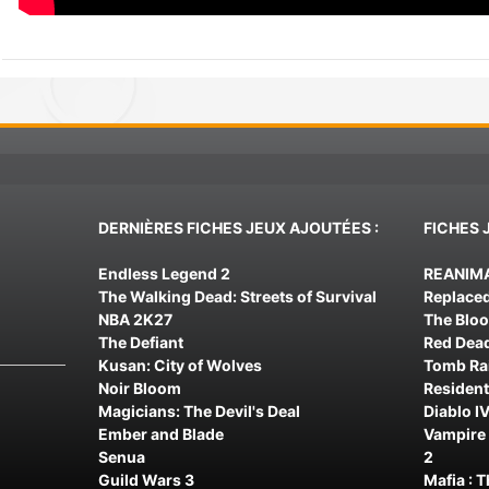
DERNIÈRES FICHES JEUX AJOUTÉES :
FICHES 
Endless Legend 2
REANIM
The Walking Dead: Streets of Survival
Replace
NBA 2K27
The Blo
The Defiant
Red Dea
Kusan: City of Wolves
Tomb Rai
Noir Bloom
Resident
Magicians: The Devil's Deal
Diablo IV
Ember and Blade
Vampire 
Senua
2
Guild Wars 3
Mafia : 