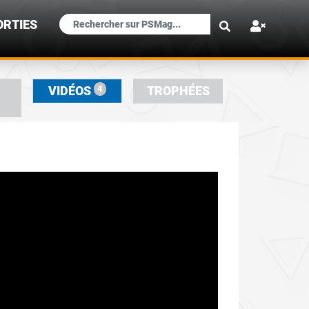
×
ORTIES
4
VIDÉOS
TROPHÉES