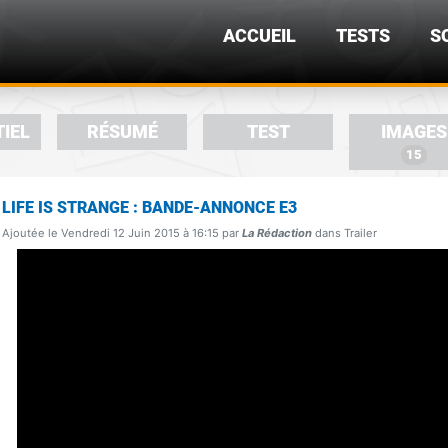
ACCUEIL
TESTS
S
TIEL
RÉSUMÉ
TEST
IMAGES
15
LIFE IS STRANGE : BANDE-ANNONCE E3
Ajoutée le Vendredi 12 Juin 2015 à 16:15 par
La Rédaction
dans Trailer