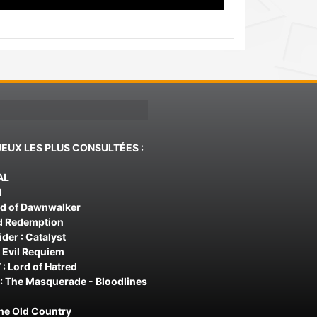
JEUX LES PLUS CONSULTÉES :
AL
d
od of Dawnwalker
d Redemption
der : Catalyst
 Evil Requiem
 : Lord of Hatred
: The Masquerade - Bloodlines
The Old Country