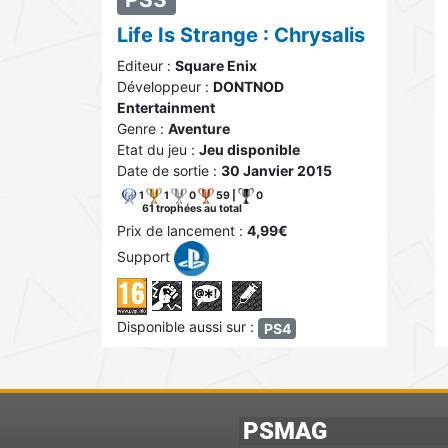
Life Is Strange : Chrysalis
Editeur :
Square Enix
Développeur :
DONTNOD
Entertainment
Genre :
Aventure
Etat du jeu :
Jeu disponible
Date de sortie :
30 Janvier 2015
1
1
0
59 |
0
61 trophées au total
Prix de lancement :
4,99€
Support
Disponible aussi sur :
PS4
PSMAG