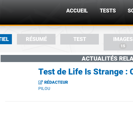
ACCUEIL
TESTS
S
TIEL
RÉSUMÉ
TEST
IMAGES
15
ACTUALITÉS RELA
Test de Life Is Strange : 
RÉDACTEUR
PILOU