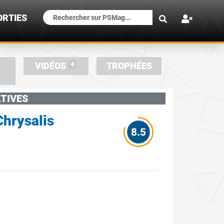
×
ORTIES
4
VIDÉOS
TROPHÉES
TIVES
Chrysalis