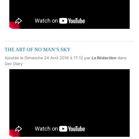
THE ART OF NO MAN’S SKY
Ajoutée le Dimanche 24 Avril 2016 à 17:12 par
La Rédaction
dans
Dev Diary