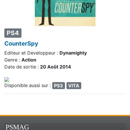
PS4
CounterSpy
Editeur et Developpeur :
Dynamighty
Genre :
Action
Date de sortie :
20 Août 2014
Disponible aussi sur :
PS3
VITA
PSMAG