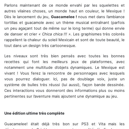
Parlons maintenant de ce monde envahi par les squelettes et
autres vilaines choses, un monde haut en couleur, le Mexique !
Dès le lancement du jeu,
Guacamelee !
nous met dans l’ambiance
tortillas et guacamole avec un thème musical entraînant (parfois
un peu agaçant tout de même sur le long terme) qui donne envie
de danser et crier
« Chica chica !!! »
. Les graphismes très colorés
rappellent la chaleur du soleil Mexicain et sont de toute beauté, le
tout dans un design très cartoonesque.
Les niveaux sont très bien pensés avec toutes les bonnes
recettes qui font les meilleurs jeux de plateformes, avec
notamment une multitude d’objets dynamiques. Le Mexique est
vivant ! Vous ferez la rencontre de personnages avec lesquels
vous pourrez dialoguer. Ici, pas de doublage voix, juste un
système de bulles très réussi (lui aussi), façon bande dessinée.
Ces interactions vous donneront des informations plus ou moins
pertinentes sur l’aventure mais ajoutent une dynamique au jeu.
Et toujours un tas d'ennemis à affronter !
Une édition ultime très complète
Guacamelee! était déjà très bon sur PS3 et Vita mais les