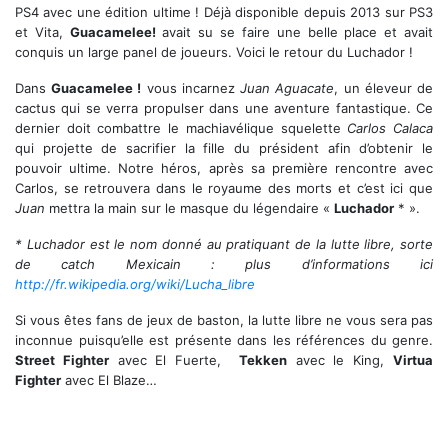
PS4 avec une édition ultime ! Déjà disponible depuis 2013 sur PS3
et Vita,
Guacamelee!
avait su se faire une belle place et avait
conquis un large panel de joueurs. Voici le retour du Luchador !
Dans
Guacamelee !
vous incarnez
Juan Aguacate
, un éleveur de
cactus qui se verra propulser dans une aventure fantastique. Ce
dernier doit combattre le machiavélique squelette
Carlos Calaca
qui projette de sacrifier la fille du président afin d’obtenir le
pouvoir ultime. Notre héros, après sa première rencontre avec
Carlos, se retrouvera dans le royaume des morts et c’est ici que
Juan
mettra la main sur le masque du légendaire «
Luchador
* ».
* Luchador est le nom donné au pratiquant de la lutte libre, sorte
de catch Mexicain : plus d’informations ici
http://fr.wikipedia.org/wiki/Lucha_libre
Si vous êtes fans de jeux de baston, la lutte libre ne vous sera pas
inconnue puisqu’elle est présente dans les références du genre.
Street Fighter
avec El Fuerte,
Tekken
avec le King,
Virtua
Fighter
avec El Blaze…