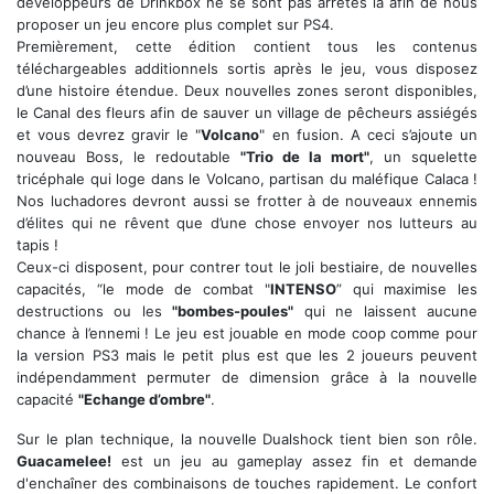
développeurs de Drinkbox ne se sont pas arrêtés là afin de nous
proposer un jeu encore plus complet sur PS4.
Premièrement, cette édition contient tous les contenus
téléchargeables additionnels sortis après le jeu, vous disposez
d’une histoire étendue. Deux nouvelles zones seront disponibles,
le Canal des fleurs afin de sauver un village de pêcheurs assiégés
et vous devrez gravir le "
Volcano
" en fusion. A ceci s’ajoute un
nouveau Boss, le redoutable
"Trio de la mort"
, un squelette
tricéphale qui loge dans le Volcano, partisan du maléfique Calaca !
Nos luchadores devront aussi se frotter à de nouveaux ennemis
d’élites qui ne rêvent que d’une chose envoyer nos lutteurs au
tapis !
Ceux-ci disposent, pour contrer tout le joli bestiaire, de nouvelles
capacités, “le mode de combat "
INTENSO
” qui maximise les
destructions ou les
"bombes-poules"
qui ne laissent aucune
chance à l’ennemi ! Le jeu est jouable en mode coop comme pour
la version PS3 mais le petit plus est que les 2 joueurs peuvent
indépendamment permuter de dimension grâce à la nouvelle
capacité
"Echange d’ombre"
.
Sur le plan technique, la nouvelle Dualshock tient bien son rôle.
Guacamelee!
est un jeu au gameplay assez fin et demande
d'enchaîner des combinaisons de touches rapidement. Le confort